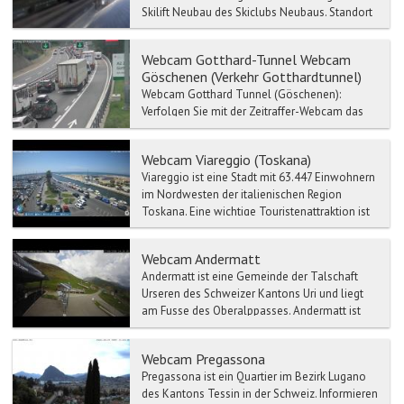
Skilift Neubau des Skiclubs Neubaus. Standort
Webcam: Bleaml-Alm Neubau in Fichtelberg in
D...
Webcam Gotthard-Tunnel Webcam
Göschenen (Verkehr Gotthardtunnel)
Webcam Gotthard Tunnel (Göschenen):
Verfolgen Sie mit der Zeitraffer-Webcam das
Live Wetter-Gotthard Tunnel. Verkehr- und
Stau-Meldun...
Webcam Viareggio (Toskana)
Viareggio ist eine Stadt mit 63.447 Einwohnern
im Nordwesten der italienischen Region
Toskana. Eine wichtige Touristenattraktion ist
der Karneval, ...
Webcam Andermatt
Andermatt ist eine Gemeinde der Talschaft
Urseren des Schweizer Kantons Uri und liegt
am Fusse des Oberalppasses. Andermatt ist
Hauptort des Ursere...
Webcam Pregassona
Pregassona ist ein Quartier im Bezirk Lugano
des Kantons Tessin in der Schweiz. Informieren