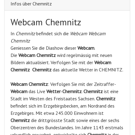
Infos über Chemnitz
Webcam Chemnitz
In
Chemnitz
befindet sich die
Webcam Webcam
Chemnitz
Geniessen Sie die Diashow dieser
Webcam
.
Die
Webcam Chemnitz
wird regelmässig mit neuen
Bildern aktualisiert. Verfolgen Sie mit der
Webcam
Chemnitz
Chemnitz
das aktuelle Wetter in CHEMNITZ.
Webcam
Chemnitz
: Verfolgen Sie mit der Zeitraffer-
Webcam
das Live
Wetter
-
Chemnitz
.
Chemnitz
ist eine
Stadt im Westen des Freistaates Sachsen.
Chemnitz
befindet sich im Erzgebirgsbecken, am Nordrand des
Erzgebirges. Mit etwa 245.000 Einwohnern ist
Chemnitz
die drittgrösste Stadt sowie eines der sechs
Oberzentren des Bundeslandes. Im Jahre 1143 erstmals
urkundlich erwaehnt, entwickelte sich
Chemnitz
in der