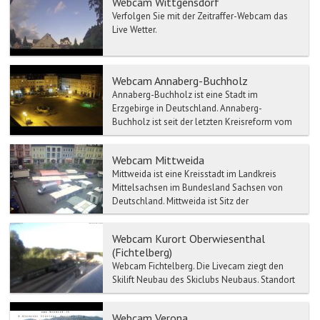
Webcam Wittgensdorf
Verfolgen Sie mit der Zeitraffer-Webcam das
Live Wetter.
Webcam Annaberg-Buchholz
Annaberg-Buchholz ist eine Stadt im
Erzgebirge in Deutschland. Annaberg-
Buchholz ist seit der letzten Kreisreform vom
1. August 2008 Verwaltungssit...
Webcam Mittweida
Mittweida ist eine Kreisstadt im Landkreis
Mittelsachsen im Bundesland Sachsen von
Deutschland. Mittweida ist Sitz der
Verwaltungsgemeinschaft Mitt...
Webcam Kurort Oberwiesenthal
(Fichtelberg)
Webcam Fichtelberg. Die Livecam ziegt den
Skilift Neubau des Skiclubs Neubaus. Standort
Webcam: Bleaml-Alm Neubau in Fichtelberg in
D...
Webcam Verona