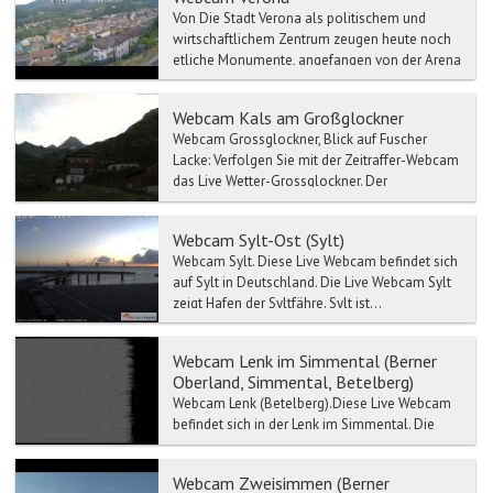
Von Die Stadt Verona als politischem und
wirtschaftlichem Zentrum zeugen heute noch
etliche Monumente, angefangen von der Arena
bis zum Römischen T...
Webcam Kals am Großglockner
Webcam Grossglockner, Blick auf Fuscher
Lacke: Verfolgen Sie mit der Zeitraffer-Webcam
das Live Wetter-Grossglockner. Der
Großglockne...
Webcam Sylt-Ost (Sylt)
Webcam Sylt. Diese Live Webcam befindet sich
auf Sylt in Deutschland. Die Live Webcam Sylt
zeigt Hafen der Syltfähre. Sylt ist...
Webcam Lenk im Simmental (Berner
Oberland, Simmental, Betelberg)
Webcam Lenk (Betelberg).Diese Live Webcam
befindet sich in der Lenk im Simmental. Die
Lenk ist die höchst gelegene Gemeinde im
Simmen...
Webcam Zweisimmen (Berner