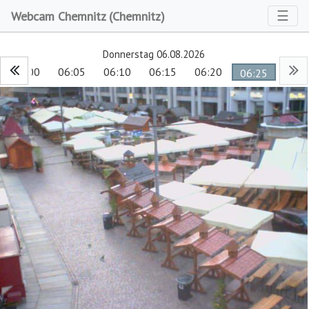
Toggl
☰
Webcam Chemnitz (Chemnitz)
Donnerstag 06.08.2026
06:00
06:05
06:10
06:15
06:20
06:25