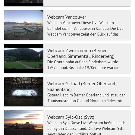
Webcam Vancouver
Webcam Vancouver. Diese Live Webcam
befindet sich in Vancouver in Kanada. Die Live
Webcam Vancouver zeigt den Blick auf das
En...
Webcam Zweisimmen (Berner
Oberland, Simmental, Rinderberg)
Die Gontelbahn auf den Rinderberg wurde
1957 erbaut. Bis in die 1970er Jahre war die
Rinderbergbahn die längste ihrer Art in Europa.
Sie wurde 1987...
Webcam Gstaad (Berner Oberland,
Saanenland)
Gstaad liegt im Berner Oberland und ist zu der
Tourismusregion Gstaad Mountain Rides mit
Zweisimmen, Saanen, Schönried etc.
verbunden.
Webcam Sylt-Ost (Sylt)
Webcam Sylt. Diese Live Webcam befindet sich
auf Sylt in Deutschland. Die Live Webcam Sylt
zeigt Hafen der Syltfähre. Sylt ist...