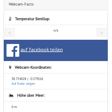
Webcam-Facts
Temperatur Benillup:
n/a
auf facebook teilen
Webcam-Koordinaten:
38.754028 / -0.379161
Auf Karte zeigen
Höhe über Meer:
0 m