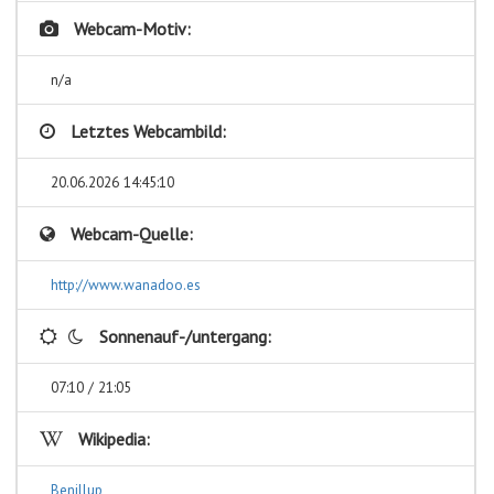
Webcam-Motiv:
n/a
Letztes Webcambild:
20.06.2026 14:45:10
Webcam-Quelle:
http://www.wanadoo.es
Sonnenauf-/untergang:
07:10 / 21:05
Wikipedia:
Benillup