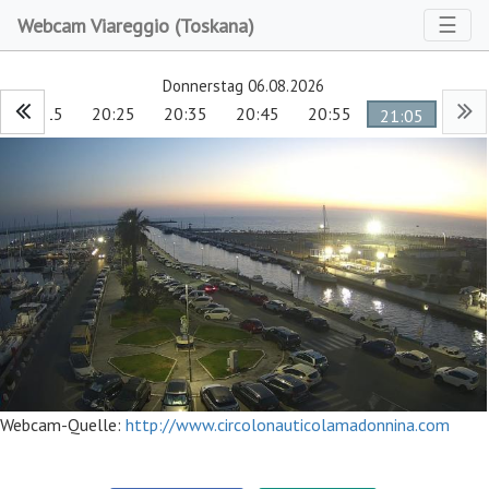
Toggl
☰
Webcam Viareggio (Toskana)
Donnerstag 06.08.2026
20:15
20:25
20:35
20:45
20:55
21:05
Webcam-Quelle:
http://www.circolonauticolamadonnina.com