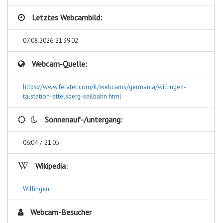
Letztes Webcambild:
07.08.2026 21:39:02
Webcam-Quelle:
https://www.feratel.com/it/webcams/germania/willingen-
talstation-ettelsberg-seilbahn.html
Sonnenauf-/untergang:
06:04 / 21:05
Wikipedia:
Willingen
Webcam-Besucher