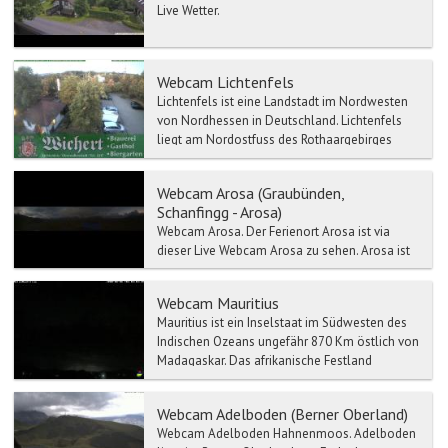
Live Wetter.
Webcam Lichtenfels
Lichtenfels ist eine Landstadt im Nordwesten
von Nordhessen in Deutschland. Lichtenfels
liegt am Nordostfuss des Rothaargebirges
etwa 53 km südwest...
Webcam Arosa (Graubünden,
Schanfingg - Arosa)
Webcam Arosa. Der Ferienort Arosa ist via
dieser Live Webcam Arosa zu sehen. Arosa ist
eine Gemeinde im Kanton Graubünden. Arosa
lieg...
Webcam Mauritius
Mauritius ist ein Inselstaat im Südwesten des
Indischen Ozeans ungefähr 870 Km östlich von
Madagaskar. Das afrikanische Festland
befindet sich etwa...
Webcam Adelboden (Berner Oberland)
Webcam Adelboden Hahnenmoos. Adelboden