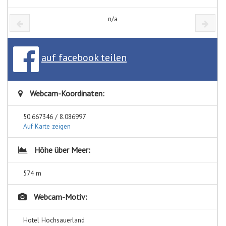
n/a
auf facebook teilen
Webcam-Koordinaten:
50.667346 / 8.086997
Auf Karte zeigen
Höhe über Meer:
574 m
Webcam-Motiv:
Hotel Hochsauerland