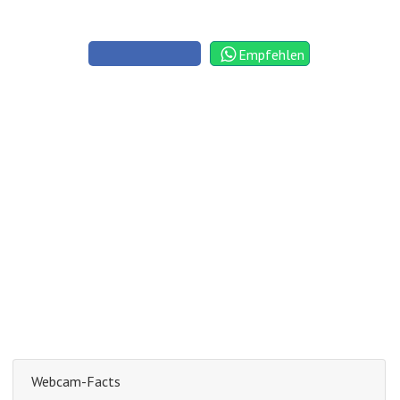
Empfehlen
Webcam-Facts