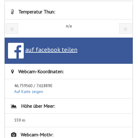
Temperatur Thun:
n/a
auf facebook teilen
Webcam-Koordinaten:
46.759560 / 7.618890
Auf Karte zeigen
Höhe über Meer:
559 m
Webcam-Motiv: