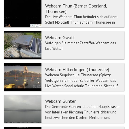
Webcam Thun (Berner Oberland,
Thunersee)
Die Live Webcam Thun befindet sich auf dem
Schiff MS Stadt Thun auf dem Thunersee in
der Schweiz. Die Webcam Thun zeigt das vo...
Webcam Gwatt
Verfolgen Sie mit der Zeitraffer-Webcam das
Live Wetter.
Webcam Hilterfingen (Thunersee)
Webcam Segelschule Thunersee (Spiez):
Verfolgen Sie mit der Zeitraffer-Webcam das
Live Wetter-Segelschule Thunersee. Sicht auf
den Th...
Webcam Gunten
Die Gemeinde Gunten ist auf der Hauptstrasse
von Interlaken Richtung Thun erreichbar und
liegt zwischen den Dörfern Merligen und
Oberhofen am Thune...