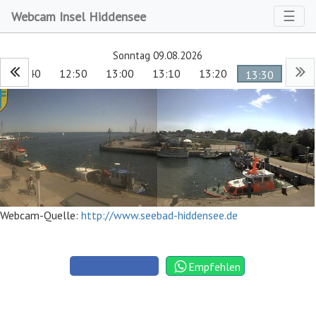
Toggl
☰
Webcam Insel Hiddensee
Sonntag 09.08.2026
12:40
12:50
13:00
13:10
13:20
13:30
Webcam-Quelle:
http://www.seebad-hiddensee.de
Empfehlen