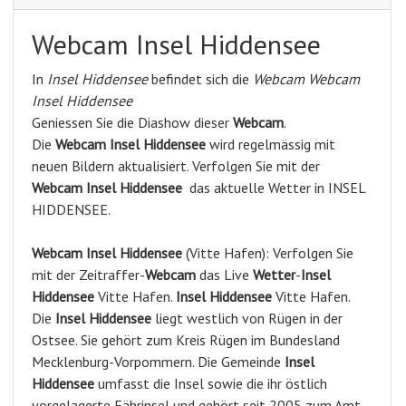
Webcam Insel Hiddensee
In
Insel Hiddensee
befindet sich die
Webcam Webcam
Insel Hiddensee
Geniessen Sie die Diashow dieser
Webcam
.
Die
Webcam Insel Hiddensee
wird regelmässig mit
neuen Bildern aktualisiert. Verfolgen Sie mit der
Webcam Insel Hiddensee
das aktuelle Wetter in INSEL
HIDDENSEE.
Webcam
Insel Hiddensee
(Vitte Hafen): Verfolgen Sie
mit der Zeitraffer-
Webcam
das Live
Wetter
-
Insel
Hiddensee
Vitte Hafen.
Insel Hiddensee
Vitte Hafen.
Die
Insel Hiddensee
liegt westlich von Rügen in der
Ostsee. Sie gehört zum Kreis Rügen im Bundesland
Mecklenburg-Vorpommern. Die Gemeinde
Insel
Hiddensee
umfasst die Insel sowie die ihr östlich
vorgelagerte Fährinsel und gehört seit 2005 zum Amt