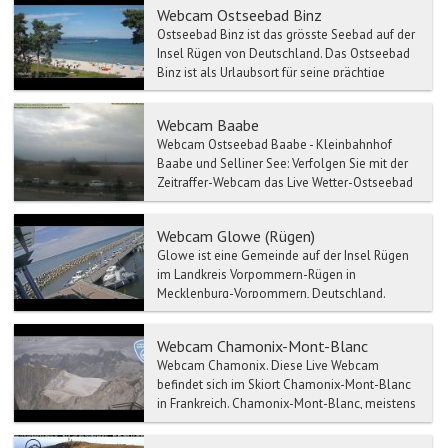
Webcam Ostseebad Binz
Ostseebad Binz ist das grösste Seebad auf der
Insel Rügen von Deutschland. Das Ostseebad
Binz ist als Urlaubsort für seine prächtige
Bäderarchitekt...
Webcam Baabe
Webcam Ostseebad Baabe - Kleinbahnhof
Baabe und Selliner See: Verfolgen Sie mit der
Zeitraffer-Webcam das Live Wetter-Ostseebad
Baabe...
Webcam Glowe (Rügen)
Glowe ist eine Gemeinde auf der Insel Rügen
im Landkreis Vorpommern-Rügen in
Mecklenburg-Vorpommern, Deutschland.
Glowe wird vom Amt Nord-Rügen mit...
Webcam Chamonix-Mont-Blanc
Webcam Chamonix. Diese Live Webcam
befindet sich im Skiort Chamonix-Mont-Blanc
in Frankreich. Chamonix-Mont-Blanc, meistens
kurz Cham...