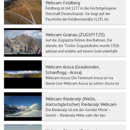
Webcam Feldberg
Feldberg ist mit 1277 m die höchstgelegene
Ortschaft Deutschlands. Sie liegt auf der
Passhöhe der Feldbergstraße (1231 m)
zwischen dem Wiesental im...
Webcam Grainau (ZUGSPITZE)
Auf die Zugspitze führen drei Bahnen. Die
älteste, die Tiroler Zugspitzbahn, wurde 1926
gebaut und endete auf einem Grat unterhalb
des Gipfels, bev...
Webcam Arosa (Graubünden,
Schanfingg - Arosa)
Webcam Arosa. Der Ferienort Arosa ist via
dieser Live Webcam Arosa zu sehen. Arosa ist
eine Gemeinde im Kanton Graubünden. Arosa
lieg...
Webcam Riederalp (Wallis,
Aletschgletscher) Riederalp Webcam
Die Riederalp ist mit der Gondel Mörel –
Greich – Riederalp Mitte oder der 6er-
Gondelbahn Mörel – Ried-Mörel – Riederalp
West erreichbar.