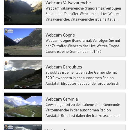
Webcam Valsavarenche
Webcam Valsavarenche (Panorama): Verfolgen
Sie mit der Zeitraffer-Webcam das Live Wetter-
Valsavarenche. Valsavarenche ist eine italie...
Webcam Cogne
Webcam Cogne (Panorama): Verfolgen Sie mit
der Zeitraffer-Webcam das Live Wetter-Cogne.
Cogne ist eine Gemeinde mit 1483
Einwohnern i...
Webcam Etroubles
Etroubles ist eine italienische Gemeinde mit
520 Einwohnern in der autonomen Region
Aostatal. Etroubles liegt auf der orographisch
linken Seite der...
Webcam Cervinia
Cervinia gehört zu der italienischen Gemeinde
Valtournenche in der autonomen Region
Aostatal, Breuil ist dabei der französische und
Cervinia der it...