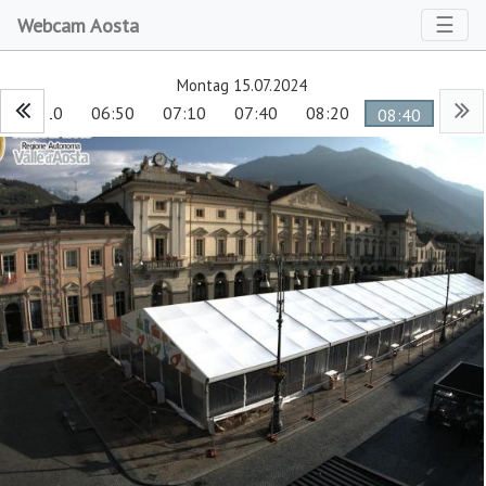
Toggl
☰
Webcam Aosta
Montag 15.07.2024
06:10
06:50
07:10
07:40
08:20
08:40