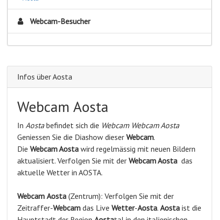
Webcam-Besucher
Infos über Aosta
Webcam Aosta
In
Aosta
befindet sich die
Webcam Webcam Aosta
Geniessen Sie die Diashow dieser
Webcam
.
Die
Webcam Aosta
wird regelmässig mit neuen Bildern
aktualisiert. Verfolgen Sie mit der
Webcam Aosta
das
aktuelle Wetter in AOSTA.
Webcam
Aosta
(Zentrum): Verfolgen Sie mit der
Zeitraffer-
Webcam
das Live
Wetter
-
Aosta
.
Aosta
ist die
Hauptstadt der Region
Aosta
tal in den italienischen