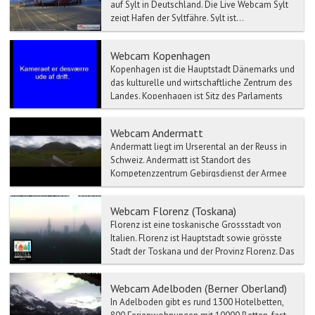
auf Sylt in Deutschland. Die Live Webcam Sylt
zeigt Hafen der Syltfähre. Sylt ist...
Webcam Kopenhagen
Kopenhagen ist die Hauptstadt Dänemarks und
das kulturelle und wirtschaftliche Zentrum des
Landes. Kopenhagen ist Sitz des Parlaments
und der Regie...
Webcam Andermatt
Andermatt liegt im Urserental an der Reuss in
Schweiz. Andermatt ist Standort des
Kompetenzzentrum Gebirgsdienst der Armee
der Schweizer Armee. Der...
Webcam Florenz (Toskana)
Florenz ist eine toskanische Grossstadt von
Italien. Florenz ist Hauptstadt sowie grösste
Stadt der Toskana und der Provinz Florenz. Das
historisch...
Webcam Adelboden (Berner Oberland)
In Adelboden gibt es rund 1300 Hotelbetten,