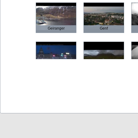
Geiranger
Genf
Prag
Andermatt
Verona
Kopenhagen