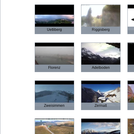
Uetliberg
Riggisberg
Florenz
Adelboden
Zweisimmen
Zermatt