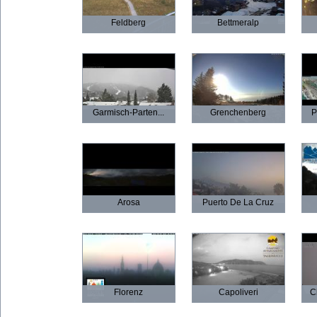
Feldberg
Bettmeralp
Garmisch-Parten...
Grenchenberg
P
Arosa
Puerto De La Cruz
Florenz
Capoliveri
C