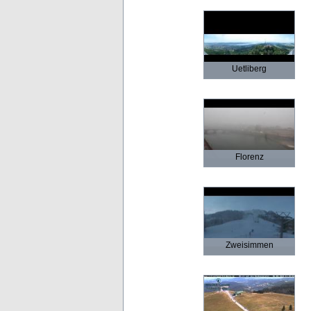
Uetliberg
Florenz
Zweisimmen