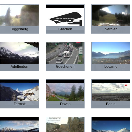
Riggisberg
Grächen
Verbier
Adelboden
Göschenen
Locarno
Zermatt
Davos
Berlin