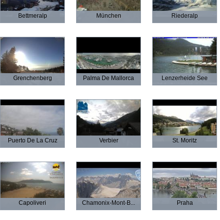
Bettmeralp
München
Riederalp
Grenchenberg
Palma De Mallorca
Lenzerheide See
Puerto De La Cruz
Verbier
St. Moritz
Capoliveri
Chamonix-Mont-B...
Praha