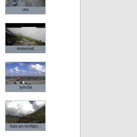
Ulm
Andermatt
Sylt-Ost
Kals am Großglo...