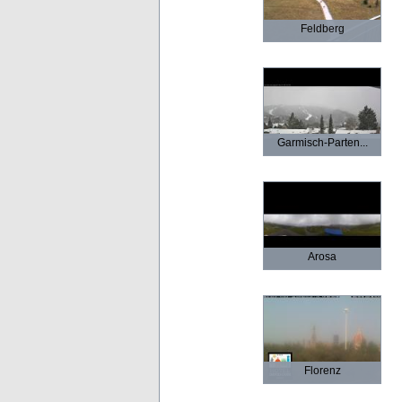
Feldberg
Garmisch-Parten...
Arosa
Florenz