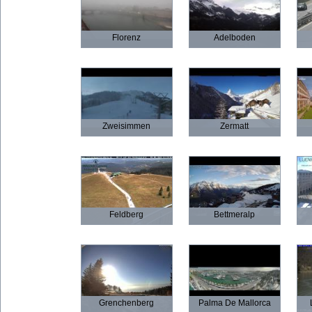
Florenz
Adelboden
Zweisimmen
Zermatt
Feldberg
Bettmeralp
Grenchenberg
Palma De Mallorca