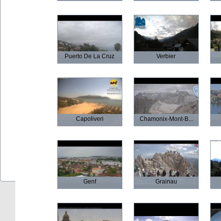
Puerto De La Cruz
Verbier
Capoliveri
Chamonix-Mont-B...
Genf
Grainau