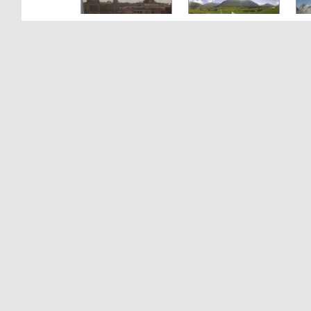
Prag
Andermatt
Verona
Kopenhagen
Bangkok
Vancouver