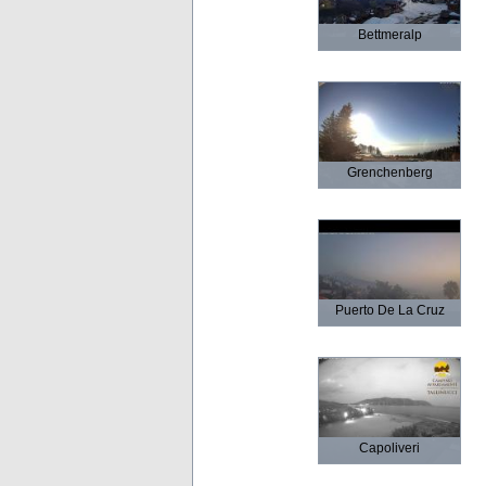
Bettmeralp
Grenchenberg
Puerto De La Cruz
Capoliveri