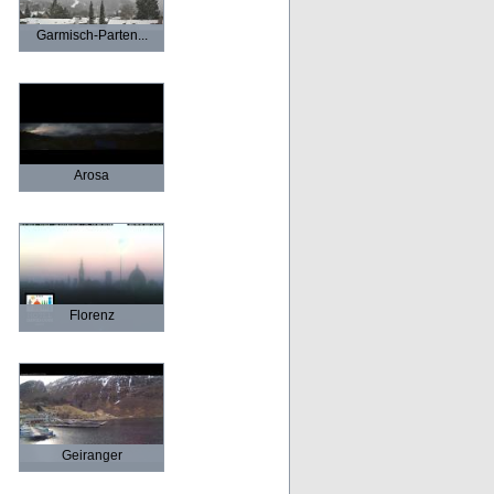
Garmisch-Parten...
Arosa
Florenz
Geiranger