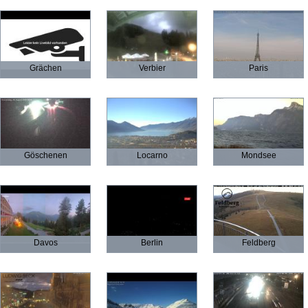
Grächen
Verbier
Paris
Göschenen
Locarno
Mondsee
Davos
Berlin
Feldberg