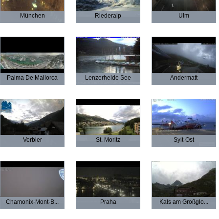
München
Riederalp
Ulm
Palma De Mallorca
Lenzerheide See
Andermatt
Verbier
St. Moritz
Sylt-Ost
Chamonix-Mont-B...
Praha
Kals am Großglo...