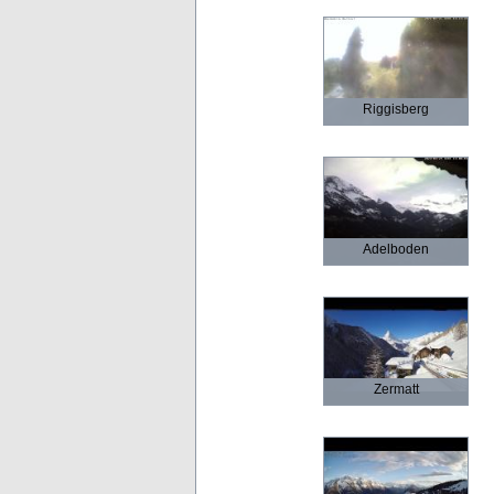
Riggisberg
Adelboden
Zermatt