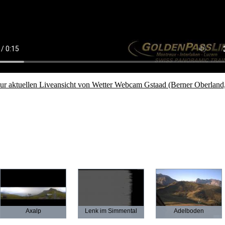
zur aktuellen Liveansicht von Wetter Webcam Gstaad (Berner Oberland
Axalp
Lenk im Simmental
Adelboden