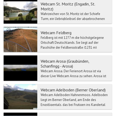
Webcam St. Moritz (Engadin, St.
Moritz)
Wahrzeichen von St. Moritz ist der Schiefe
Turm, ein Uebrigbleibsel der abgebrochenen
Mauritiuskirche aus der Zeit um 1500. Im
Engadiner Museum St....
Webcam Feldberg
Feldberg ist mit 1277 m die höchstgelegene
Ortschaft Deutschlands. Sie liegt auf der
Passhöhe der Feldbergstraße (1231 m)
zwischen dem Wiesental im...
Webcam Arosa (Graubünden,
Schanfingg - Arosa)
Webcam Arosa. Der Ferienort Arosa ist via
dieser Live Webcam Arosa zu sehen. Arosa ist
eine Gemeinde im Kanton Graubünden. Arosa
lieg...
Webcam Adelboden (Berner Oberland)
Webcam Adelboden Hahnenmoos. Adelboden
liegt im Berner Oberland, am Ende des
Engstligentals, das bei Frutigen ins Kandertal
mündet. Die S...