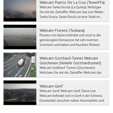
Webcam Puerto De La Cruz (Teneriffa)
Webcam Santa Ursula (La Quinta): Verfolgen
Sie mit der Zeitraffer-Webcam das Live Wetter-
Santa Ursula. Santa Úrsula ist eine Stadt im...
Webcam Florenz (Toskana)
Florenz von Italien befindet sich noch in der
gemässigten Klimazone mit sehr warmen
Sommern und kalten und feuchten Wintern.
Aufgrund seiner Lage u...
Webcam Gotthard-Tunnel Webcam
Göschenen (Verkehr Gotthardtunnel)
Webcam Gotthard Tunnel (Göschenen):
Verfolgen Sie mit der Zeitraffer-Webcam das
Live Wetter-Gotthard Tunnel. Verkehr- und
Stau-Meldun...
Webcam Genf
Webcam Genf. Webcam Genf. Diese Live
Webcam befindet sich in Genf in der Schweiz.
Eingebettet zwischen nahen Alpengipfeln und
...