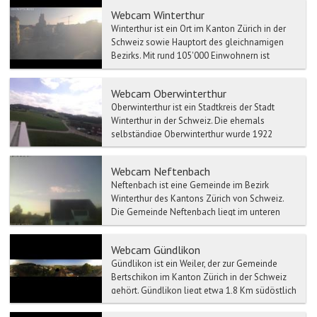
Webcam Winterthur
Winterthur ist ein Ort im Kanton Zürich in der
Schweiz sowie Hauptort des gleichnamigen
Bezirks. Mit rund 105'000 Einwohnern ist
Winterthur die sec...
Webcam Oberwinterthur
Oberwinterthur ist ein Stadtkreis der Stadt
Winterthur in der Schweiz. Die ehemals
selbständige Oberwinterthur wurde 1922
eingemeindet und bildet d...
Webcam Neftenbach
Neftenbach ist eine Gemeinde im Bezirk
Winterthur des Kantons Zürich von Schweiz.
Die Gemeinde Neftenbach liegt im unteren
Tösstal, 19 Km Luftlinie...
Webcam Gündlikon
Gündlikon ist ein Weiler, der zur Gemeinde
Bertschikon im Kanton Zürich in der Schweiz
gehört. Gündlikon liegt etwa 1,8 Km südöstlich
des Dorfes Be...