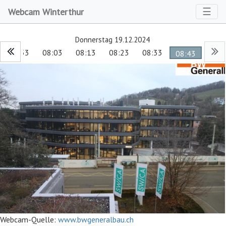
Toggl
☰
Webcam Winterthur
Donnerstag 19.12.2024
07:53
08:03
08:13
08:23
08:33
08:43
Webcam-Quelle:
www.bwgeneralbau.ch