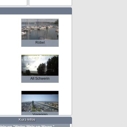
Röbel
Alt Schwerin
Viareggio
Kurz-Infos
ebcam "Wetter Webcam Waren "