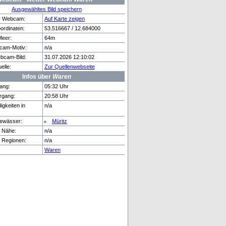
Ausgewähltes Bild speichern
er Webcam:
Auf Karte zeigen
rdinaten:
53.516667 / 12.684000
Meer:
64m
rten...
Venedig
cam-Motiv:
n/a
bcam-Bild:
31.07.2026 12:10:02
lle:
Zur Quellenwebseite
Infos über
Waren
ang:
05:32 Uhr
rgang:
20:58 Uhr
gkeiten in
n/a
ewässer:
Müritz
r Nähe:
n/a
e Regionen:
n/a
Waren