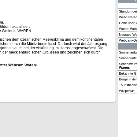
Standort d
Webcam-Koo
.
am
.
Höhe über 
orca
Puidoux-Gare
Luzern
Garmisch-Pa
ldern aktualisiert.
Wetter-Web
le Wetter in WAREN.
Neustes We
wischen dem ozeanischen Meeresklima und dem kontinentalen
Weitere 3 Webcams in Waren vorhanden.
Webcam-Que
ichen durch die Müritz beeinflusst. Dadurch wird der Jahresgang
jahr als auch bei der Abkühlung im Herbst abgeschwächt. Die
ten der mecklenburgischen Großseen und zeichnen sich durch
Sonnenaufg
Sonnenunte
Sehenswürdi
tter
Webcam
Waren
!
Waren
:
Bekannte G
Berge in de
Touristisch
Wikipedia: