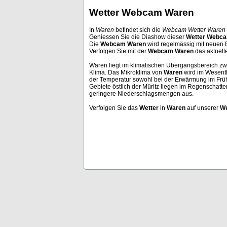
Wetter Webcam Waren
In
Waren
befindet sich die
Webcam Wetter Waren
Geniessen Sie die Diashow dieser
Wetter Webc
Andermatt
Palma De Mall
Die
Webcam Waren
wird regelmässig mit neuen Bi
Verfolgen Sie mit der
Webcam Waren
das aktuel
Waren liegt im klimatischen Übergangsbereich z
Klima. Das Mikroklima von
Waren
wird im Wesentl
der Temperatur sowohl bei der Erwärmung im Früh
Gebiete östlich der Müritz liegen im Regenschat
geringere Niederschlagsmengen aus.
Verfolgen Sie das
Wetter
in
Waren
auf unserer
We