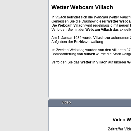
Wetter Webcam Villach
In
Villach
befindet sich die
Webcam Wetter Villac
Geniessen Sie die Diashow dieser
Wetter Webc
Praha
Chamonix-Mont-
Die
Webcam Villach
wird regelmässig mit neuen Bi
Verfolgen Sie mit der
Webcam Villach
das aktuell
Am 1. Januar 1932 wurde
Villach
zur autonomen S
Aufgaben der Bezirksverwaltung.
Im Zweiten Weltkrieg wurden von den Alliierten 37
Bombardierung von
Villach
wurde die Stadt weitge
Verfolgen Sie das
Wetter
in
Villach
auf unserer
We
Video
Video W
Zeitraffer Vi