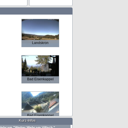
Landskron
Bad Eisenkappel
Bad Eisenkappel
Kurz-Infos
ebcam "Wetter Webcam Villach "