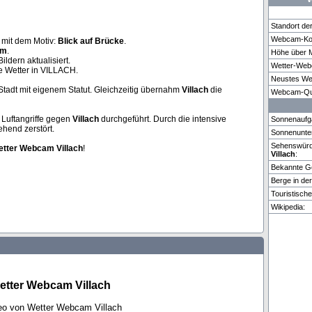
Standort d
Webcam-Koo
h
mit dem Motiv:
Blick auf Brücke
.
am
.
Höhe über 
B...
Grenchenberg
Vancouver
Bettmer
ldern aktualisiert.
Wetter-Web
e Wetter in VILLACH.
Neustes We
tadt mit eigenem Statut. Gleichzeitig übernahm
Villach
die
Weitere 7 Webcams in Villach vorhanden.
Webcam-Que
 Luftangriffe gegen
Villach
durchgeführt. Durch die intensive
Sonnenaufg
hend zerstört.
Sonnenunte
Sehenswürdi
tter
Webcam
Villach
!
Villach
:
Bekannte G
Berge in de
Touristisch
Wikipedia:
etter Webcam Villach
deo von Wetter Webcam Villach