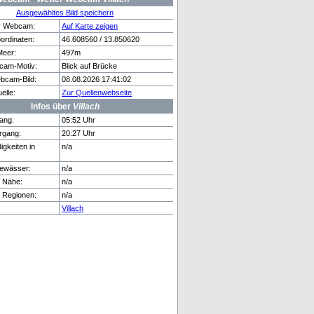
Ausgewähltes Bild speichern
er Webcam:
Auf Karte zeigen
rdinaten:
46.608560 / 13.850620
Meer:
497m
alp
Davos
cam-Motiv:
Blick auf Brücke
bcam-Bild:
08.08.2026 17:41:02
lle:
Zur Quellenwebseite
Infos über
Villach
ang:
05:52 Uhr
rgang:
20:27 Uhr
gkeiten in
n/a
ewässer:
n/a
r Nähe:
n/a
e Regionen:
n/a
Villach