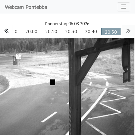
Toggl
☰
Webcam Pontebba
Donnerstag 06.08.2026
19:50
20:00
20:10
20:30
20:40
20:50