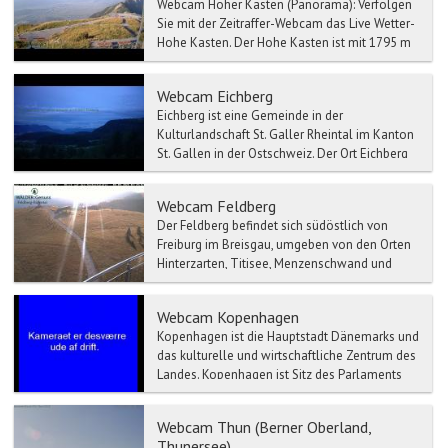
Webcam Hoher Kasten (Panorama): Verfolgen
Sie mit der Zeitraffer-Webcam das Live Wetter-
Hohe Kasten. Der Hohe Kasten ist mit 1795 m
d...
Webcam Eichberg
Eichberg ist eine Gemeinde in der
Kulturlandschaft St. Galler Rheintal im Kanton
St. Gallen in der Ostschweiz. Der Ort Eichberg
gehört politisch zu...
Webcam Feldberg
Der Feldberg befindet sich südöstlich von
Freiburg im Breisgau, umgeben von den Orten
Hinterzarten, Titisee, Menzenschwand und
Bernau und Todtnau. ...
Webcam Kopenhagen
Kopenhagen ist die Hauptstadt Dänemarks und
das kulturelle und wirtschaftliche Zentrum des
Landes. Kopenhagen ist Sitz des Parlaments
und der Regie...
Webcam Thun (Berner Oberland,
Thunersee)