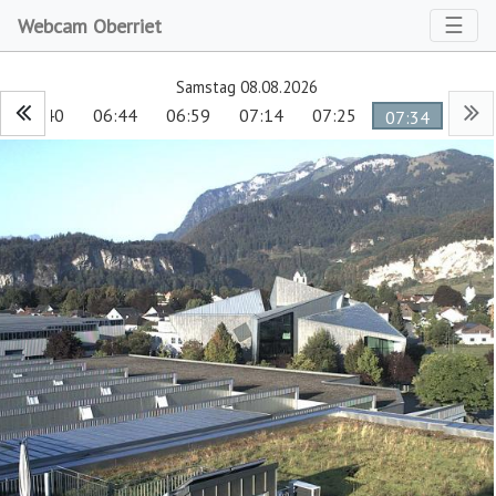
Toggl
☰
Webcam Oberriet
Samstag 08.08.2026
06:40
06:44
06:59
07:14
07:25
07:34