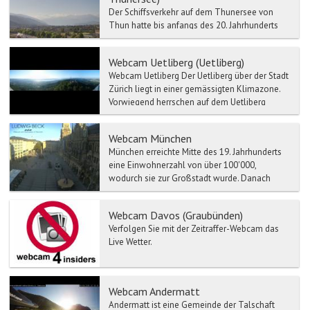
Der Schiffsverkehr auf dem Thunersee von
Thun hatte bis anfangs des 20. Jahrhunderts
eine wichtige Funktion für den Personen- und
Warentransport Ri...
Webcam Uetliberg (Uetliberg)
Webcam Uetliberg Der Uetliberg über der Stadt
Zürich liegt in einer gemässigten Klimazone.
Vorwiegend herrschen auf dem Uetliberg
Winde aus...
Webcam München
München erreichte Mitte des 19. Jahrhunderts
eine Einwohnerzahl von über 100'000,
wodurch sie zur Großstadt wurde. Danach
stieg die Einwohnerzahl w...
Webcam Davos (Graubünden)
Verfolgen Sie mit der Zeitraffer-Webcam das
Live Wetter.
Webcam Andermatt
Andermatt ist eine Gemeinde der Talschaft