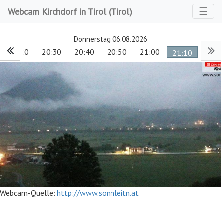
Toggl
☰
Webcam Kirchdorf in Tirol (Tirol)
Donnerstag 06.08.2026
20:20
20:30
20:40
20:50
21:00
21:10
Webcam-Quelle:
http://www.sonnleitn.at