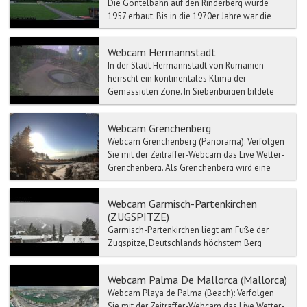
Die Gontelbahn auf den Rinderberg wurde
1957 erbaut. Bis in die 1970er Jahre war die
Rinderbergbahn die längste ihrer Art in Europa.
Sie wurde 1987...
Webcam Hermannstadt
In der Stadt Hermannstadt von Rumänien
herrscht ein kontinentales Klima der
Gemässigten Zone. In Siebenbürgen bildete
Der Ort Hermannstadt das Ober...
Webcam Grenchenberg
Webcam Grenchenberg (Panorama): Verfolgen
Sie mit der Zeitraffer-Webcam das Live Wetter-
Grenchenberg. Als Grenchenberg wird eine
Hoch...
Webcam Garmisch-Partenkirchen
(ZUGSPITZE)
Garmisch-Partenkirchen liegt am Fuße der
Zugspitze, Deutschlands höchstem Berg
(2.962 m) und ist einer der bedeutendsten
heilklimatischen Kurorte d...
Webcam Palma De Mallorca (Mallorca)
Webcam Playa de Palma (Beach): Verfolgen
Sie mit der Zeitraffer-Webcam das Live Wetter-