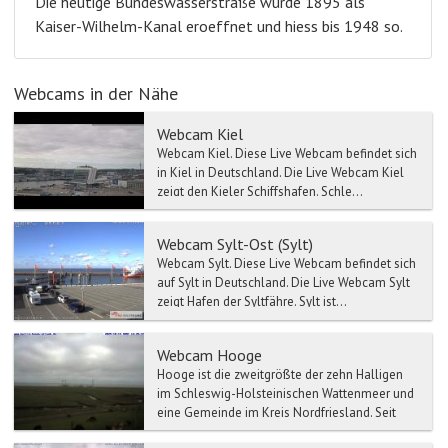
Die heutige Bundeswasserstraße wurde 1895 als
Kaiser-Wilhelm-Kanal eroeffnet und hiess bis 1948 so.
Webcams in der Nähe
Webcam Kiel
Webcam Kiel. Diese Live Webcam befindet sich
in Kiel in Deutschland. Die Live Webcam Kiel
zeigt den Kieler Schiffshafen. Schle...
Webcam Sylt-Ost (Sylt)
Webcam Sylt. Diese Live Webcam befindet sich
auf Sylt in Deutschland. Die Live Webcam Sylt
zeigt Hafen der Syltfähre. Sylt ist...
Webcam Hooge
Hooge ist die zweitgrößte der zehn Halligen
im Schleswig-Holsteinischen Wattenmeer und
eine Gemeinde im Kreis Nordfriesland. Seit
dem 1. Januar 200...