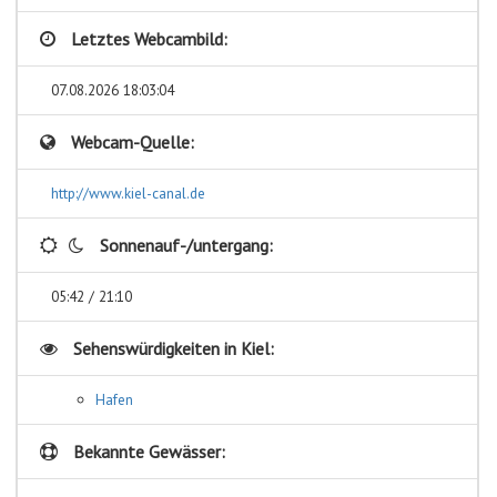
Letztes Webcambild:
07.08.2026 18:03:04
Webcam-Quelle:
http://www.kiel-canal.de
Sonnenauf-/untergang:
05:42 / 21:10
Sehenswürdigkeiten in
Kiel:
Hafen
Bekannte Gewässer: