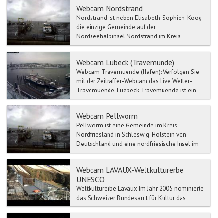
Webcam Nordstrand
Nordstrand ist neben Elisabeth-Sophien-Koog
die einzige Gemeinde auf der
Nordseehalbinsel Nordstrand im Kreis
Nordfriesland in Schleswig-Holstein, ...
Webcam Lübeck (Travemünde)
Webcam Travemuende (Hafen): Verfolgen Sie
mit der Zeitraffer-Webcam das Live Wetter-
Travemuende. Luebeck-Travemuende ist ein
Stadttei...
Webcam Pellworm
Pellworm ist eine Gemeinde im Kreis
Nordfriesland in Schleswig-Holstein von
Deutschland und eine nordfriesische Insel im
Nationalpark Schleswig-Hol...
Webcam LAVAUX-Weltkulturerbe
UNESCO
Weltkulturerbe Lavaux Im Jahr 2005 nominierte
das Schweizer Bundesamt für Kultur das
Lavaux als UNESCO-Welterbe. Das
International Council on Monu...