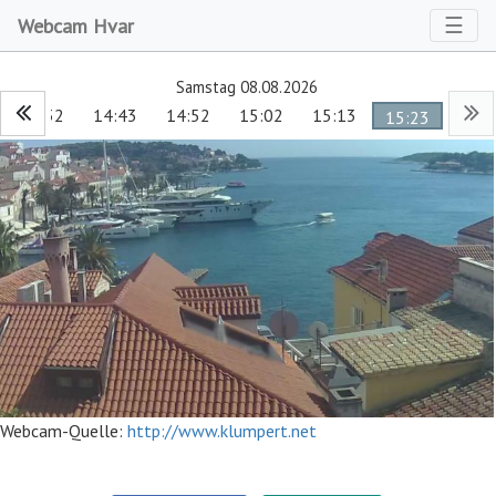
Toggl
☰
Webcam Hvar
Samstag 08.08.2026
14:32
14:43
14:52
15:02
15:13
15:23
Webcam-Quelle:
http://www.klumpert.net