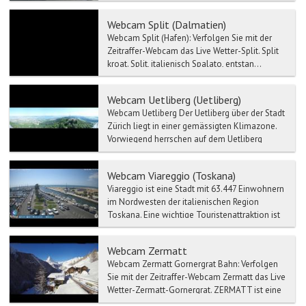
Beispiel Germa...
Webcam Split (Dalmatien)
Webcam Split (Hafen): Verfolgen Sie mit der
Zeitraffer-Webcam das Live Wetter-Split. Split
kroat. Split, italienisch Spalato, entstan...
Webcam Uetliberg (Uetliberg)
Webcam Uetliberg Der Uetliberg über der Stadt
Zürich liegt in einer gemässigten Klimazone.
Vorwiegend herrschen auf dem Uetliberg
Winde aus...
Webcam Viareggio (Toskana)
Viareggio ist eine Stadt mit 63.447 Einwohnern
im Nordwesten der italienischen Region
Toskana. Eine wichtige Touristenattraktion ist
der Karneval, ...
Webcam Zermatt
Webcam Zermatt Gornergrat Bahn: Verfolgen
Sie mit der Zeitraffer-Webcam Zermatt das Live
Wetter-Zermatt-Gornergrat. ZERMATT ist eine
...