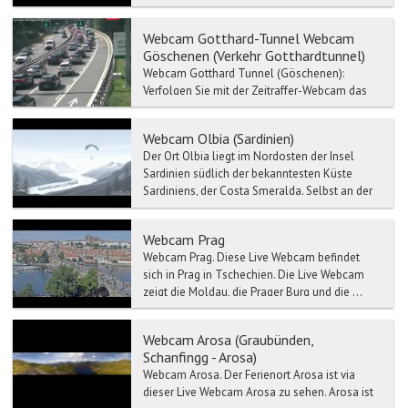
und eine Rode...
Webcam Gotthard-Tunnel Webcam
Göschenen (Verkehr Gotthardtunnel)
Webcam Gotthard Tunnel (Göschenen):
Verfolgen Sie mit der Zeitraffer-Webcam das
Live Wetter-Gotthard Tunnel. Verkehr- und
Stau-Meldun...
Webcam Olbia (Sardinien)
Der Ort Olbia liegt im Nordosten der Insel
Sardinien südlich der bekanntesten Küste
Sardiniens, der Costa Smeralda. Selbst an der
Haupteinkaufsstra...
Webcam Prag
Webcam Prag. Diese Live Webcam befindet
sich in Prag in Tschechien. Die Live Webcam
zeigt die Moldau, die Prager Burg und die ...
Webcam Arosa (Graubünden,
Schanfingg - Arosa)
Webcam Arosa. Der Ferienort Arosa ist via
dieser Live Webcam Arosa zu sehen. Arosa ist