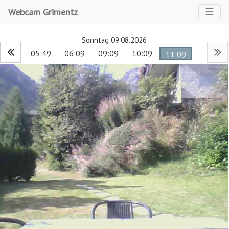
Toggl
☰
Webcam Grimentz
Sonntag 09.08.2026
05:49
06:09
09:09
10:09
11:09