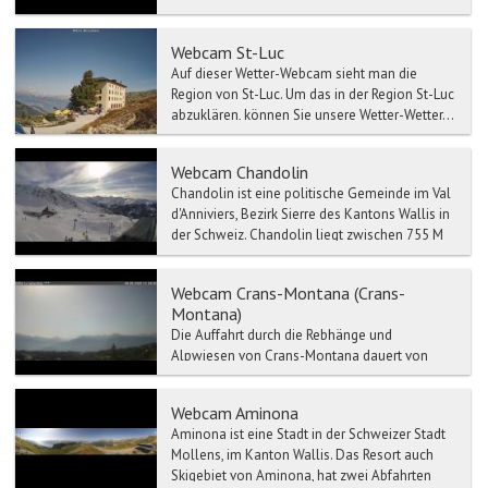
französischsprachigen Teil des Schweizer
Kantons Wallis auf dem Hochplateau um die
Webcam St-Luc
Gemeinde Montana...
Auf dieser Wetter-Webcam sieht man die
Region von St-Luc. Um das in der Region St-Luc
abzuklären, können Sie unsere Wetter-Wetter...
Webcam Chandolin
Chandolin ist eine politische Gemeinde im Val
d'Anniviers, Bezirk Sierre des Kantons Wallis in
der Schweiz. Chandolin liegt zwischen 755 M
bis 2700...
Webcam Crans-Montana (Crans-
Montana)
Die Auffahrt durch die Rebhänge und
Alpwiesen von Crans-Montana dauert von
Sitten aus ca. 35 Minuten, von Siders aus ca. 20
Minuten. Von Siders aus...
Webcam Aminona
Aminona ist eine Stadt in der Schweizer Stadt
Mollens, im Kanton Wallis. Das Resort auch
Skigebiet von Aminona, hat zwei Abfahrten