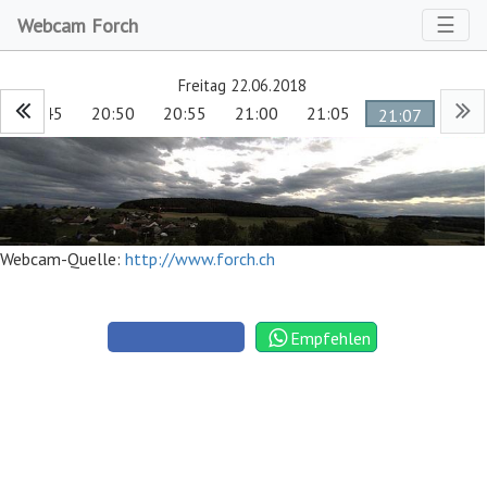
Toggl
☰
Webcam Forch
Freitag 22.06.2018
20:45
20:50
20:55
21:00
21:05
21:07
Webcam-Quelle:
http://www.forch.ch
Empfehlen