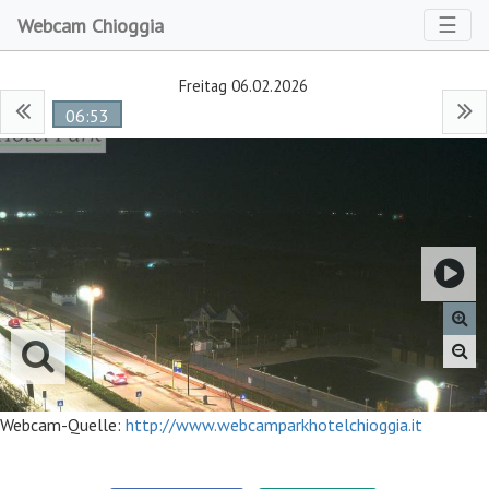
Toggl
☰
Webcam Chioggia
Freitag 06.02.2026
06:53
Webcam-Quelle:
http://www.webcamparkhotelchioggia.it