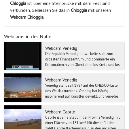
Chioggia
ist über eine Steinbrücke mit dem Festland
verbunden. Geniessen Sie das in
Chioggia
mit unseren
Webcam
Chioggia
.
Webcams in der Nähe
Webcam Venedig
Die Republik Venedig entwickelte sich zum
grössten Finanzzentrum und dominierte ein
Kolonialreich von Oberitalien bis Kreta und bis
nach Zypern. Na...
Webcam Venedig
Venedig steht seit 1987 auf der UNESCO-Liste
des Weltkulturerbes. Venedig hat häufig
inspirierend auf Künstler gewirkt, und Venedig
wurde eine der ...
Webcam Caorle
Caorle ist eine Stadt in der Provinz Venedig mit
einer Fläche von 151 km². Mit dieser Fläche
zählt Caorle flächenmässig zu den grössten