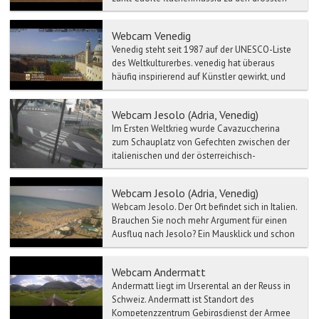
Gemeinden N...
Webcam Venedig
Venedig steht seit 1987 auf der UNESCO-Liste
des Weltkulturerbes. venedig hat überaus
häufig inspirierend auf Künstler gewirkt, und
Venedig wurde e...
Webcam Jesolo (Adria, Venedig)
Im Ersten Weltkrieg wurde Cavazuccherina
zum Schauplatz von Gefechten zwischen der
italienischen und der österreichisch-
ungarischen Armee. Im 2...
Webcam Jesolo (Adria, Venedig)
Webcam Jesolo. Der Ort befindet sich in Italien.
Brauchen Sie noch mehr Argument für einen
Ausflug nach Jesolo? Ein Mausklick und schon
sind Sie mi...
Webcam Andermatt
Andermatt liegt im Urserental an der Reuss in
Schweiz. Andermatt ist Standort des
Kompetenzzentrum Gebirgsdienst der Armee