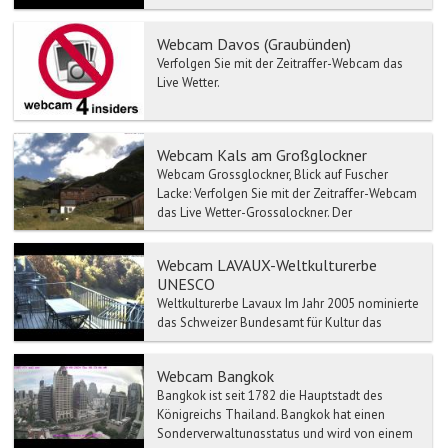
der Schweizer Armee. Der...
Webcam Davos (Graubünden)
Verfolgen Sie mit der Zeitraffer-Webcam das
Live Wetter.
Webcam Kals am Großglockner
Webcam Grossglockner, Blick auf Fuscher
Lacke: Verfolgen Sie mit der Zeitraffer-Webcam
das Live Wetter-Grossglockner. Der
Großglockne...
Webcam LAVAUX-Weltkulturerbe
UNESCO
Weltkulturerbe Lavaux Im Jahr 2005 nominierte
das Schweizer Bundesamt für Kultur das
Lavaux als UNESCO-Welterbe. Das
International Council on Monu...
Webcam Bangkok
Bangkok ist seit 1782 die Hauptstadt des
Königreichs Thailand. Bangkok hat einen
Sonderverwaltungsstatus und wird von einem