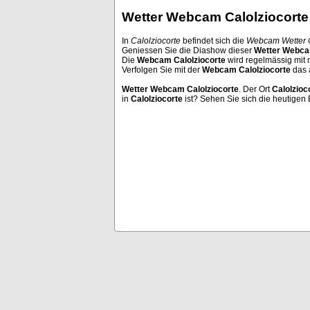
Wetter Webcam Calolziocorte
In
Calolziocorte
befindet sich die
Webcam Wetter C
Geniessen Sie die Diashow dieser
Wetter Webc
Kals am Großglo...
Mauritius
Die
Webcam Calolziocorte
wird regelmässig mit n
Verfolgen Sie mit der
Webcam Calolziocorte
das 
Wetter
Webcam
Calolziocorte
. Der Ort
Calolzioc
in
Calolziocorte
ist? Sehen Sie sich die heutigen 