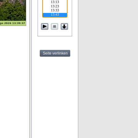
Seite verlinken