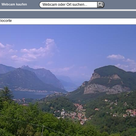
Webcam kaufen
iocorte