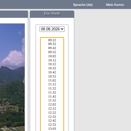
Sprache (de)
Mein Konto
Dia-Show