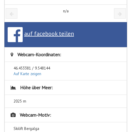
n/a
auf facebook teilen
Webcam-Koordinaten:
46.453381 / 9.548144
Auf Karte zeigen
Höhe über Meer:
2025 m
Webcam-Motiv:
Skilift Bergalga