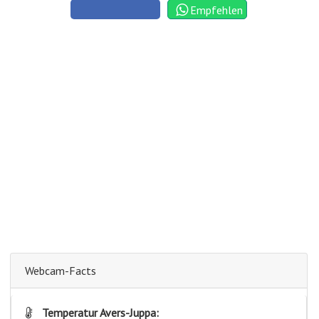
Empfehlen
Webcam-Facts
Temperatur Avers-Juppa: