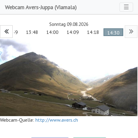
Toggl
☰
Webcam Avers-Juppa (Viamala)
Sonntag 09.08.2026
13:39
13:48
14:00
14:09
14:18
14:30
Webcam-Quelle:
http://www.avers.ch