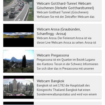
Webcam Gotthard-Tunnel Webcam
Göschenen (Verkehr Gotthardtunnel)
Webcam Gotthard Tunnel (Göschenen):
Verfolgen Sie mit der Zeitraffer-Webcam das
Live Wetter-Gotthard Tunnel. Verkehr- und
Stau-Meldun...
Webcam Arosa (Graubünden,
Schanfingg - Arosa)
Webcam Arosa. Der Ferienort Arosa ist via
dieser Live Webcam Arosa zu sehen. Arosa ist
eine Gemeinde im Kanton Graubünden. Arosa
lieg...
Webcam Pregassona
Pregassona ist ein Quartier im Bezirk Lugano
des Kantons Tessin in der Schweiz. Informieren
Sie sich über das in Pregassona mit unseren
Wett...
Webcam Bangkok
Bangkok ist seit 1782 die Hauptstadt des
Königreichs Thailand. Bangkok hat einen
Sonderverwaltungsstatus und wird von einem
Gouverneur regiert. Die...