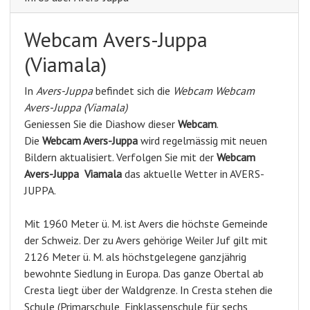
Webcam Avers-Juppa
(Viamala)
In
Avers-Juppa
befindet sich die
Webcam Webcam
Avers-Juppa (Viamala)
Geniessen Sie die Diashow dieser
Webcam
.
Die
Webcam Avers-Juppa
wird regelmässig mit neuen
Bildern aktualisiert. Verfolgen Sie mit der
Webcam
Avers-Juppa
Viamala
das aktuelle Wetter in AVERS-
JUPPA.
Mit 1960 Meter ü. M. ist Avers die höchste Gemeinde
der Schweiz. Der zu Avers gehörige Weiler Juf gilt mit
2126 Meter ü. M. als höchstgelegene ganzjährig
bewohnte Siedlung in Europa. Das ganze Obertal ab
Cresta liegt über der Waldgrenze. In Cresta stehen die
Schule (Primarschule, Einklassenschule für sechs