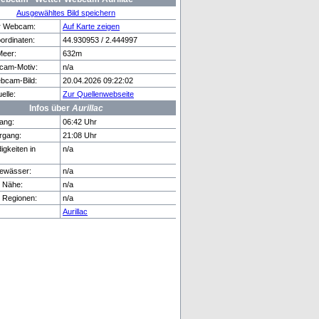
Ausgewähltes Bild speichern
er Webcam:
Auf Karte zeigen
rdinaten:
44.930953 / 2.444997
Meer:
632m
rg
München
cam-Motiv:
n/a
bcam-Bild:
20.04.2026 09:22:02
lle:
Zur Quellenwebseite
Infos über
Aurillac
ang:
06:42 Uhr
rgang:
21:08 Uhr
gkeiten in
n/a
ewässer:
n/a
r Nähe:
n/a
e Regionen:
n/a
Aurillac