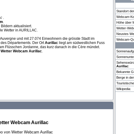
Standort d
Webcam-Koo
ac
.
am
.
Höhe über 
Zweisimmen
Kopenhagen
Feldbe
ildern aktualisiert.
Wetter-Web
lle Wetter in AURILLAC.
Neustes We
on Auvergne und mit 27.074 Einwohnern die grösste Stadt im
1 weitere Webcam in Aurillac vorhanden.
Webcam-Que
ur des Départements. Der Ort
Aurillac
liegt am südwestlichen Fuss
am Flüsschen Jordanne, das kurz danach in die Cère mündet.
n
Wetter
Webcam
Aurillac
.
Sonnenaufg
Sonnenunte
Sehenswürdi
Aurillac
:
Bekannte G
Berge in de
Touristisch
Wikipedia:
tter Webcam Aurillac
deo von Wetter Webcam Aurillac