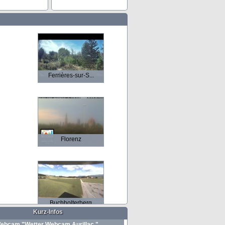
Ferrières-sur-S...
Florenz
Buchholterberg
Kurz-Infos
ebcam "Wetter Webcam Aurillac "