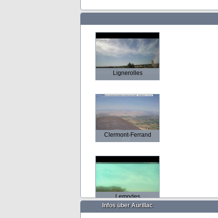
Lignerolles
Clermont-Ferrand
Lempdes
Infos über Aurillac