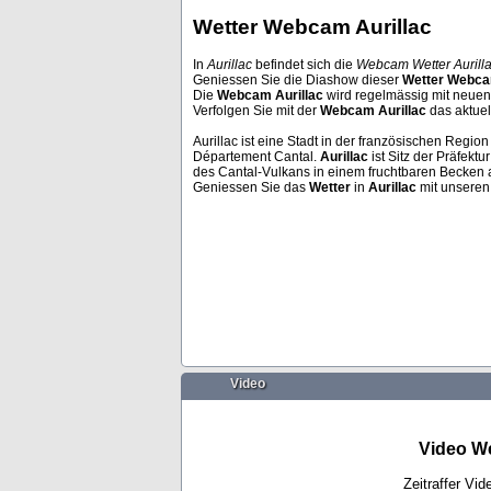
Wetter Webcam Aurillac
In
Aurillac
befindet sich die
Webcam Wetter Aurill
Geniessen Sie die Diashow dieser
Wetter Webc
Venedig
Andermatt
Die
Webcam Aurillac
wird regelmässig mit neuen B
Verfolgen Sie mit der
Webcam Aurillac
das aktue
Aurillac ist eine Stadt in der französischen Regi
Département Cantal.
Aurillac
ist Sitz der Präfekt
des Cantal-Vulkans in einem fruchtbaren Becken 
Geniessen Sie das
Wetter
in
Aurillac
mit unsere
Video
Video We
Zeitraffer Vi