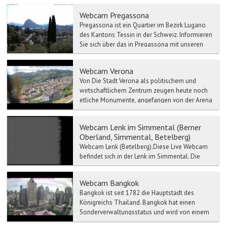
Webcam Pregassona
Pregassona ist ein Quartier im Bezirk Lugano
des Kantons Tessin in der Schweiz. Informieren
Sie sich über das in Pregassona mit unseren
Wett...
Webcam Verona
Von Die Stadt Verona als politischem und
wirtschaftlichem Zentrum zeugen heute noch
etliche Monumente, angefangen von der Arena
bis zum Römischen T...
Webcam Lenk im Simmental (Berner
Oberland, Simmental, Betelberg)
Webcam Lenk (Betelberg).Diese Live Webcam
befindet sich in der Lenk im Simmental. Die
Lenk ist die höchst gelegene Gemeinde im
Simmen...
Webcam Bangkok
Bangkok ist seit 1782 die Hauptstadt des
Königreichs Thailand. Bangkok hat einen
Sonderverwaltungsstatus und wird von einem
Gouverneur regiert. Die...