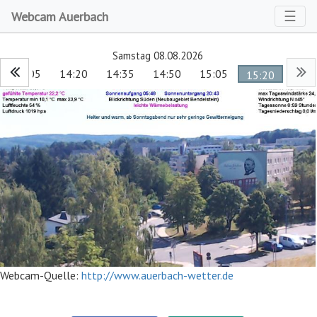
Toggl
☰
Webcam Auerbach
Samstag 08.08.2026
14:05
14:20
14:35
14:50
15:05
15:20
Webcam-Quelle:
http://www.auerbach-wetter.de