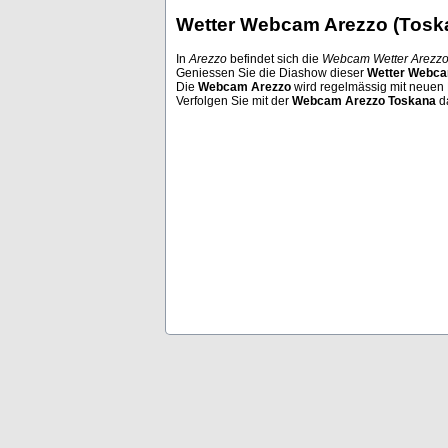
Wetter Webcam Arezzo (Tosk
In
Arezzo
befindet sich die
Webcam Wetter Arezzo
Geniessen Sie die Diashow dieser
Wetter Webc
Sylt-Ost
Kopenhage
Die
Webcam Arezzo
wird regelmässig mit neuen B
Verfolgen Sie mit der
Webcam Arezzo Toskana
da