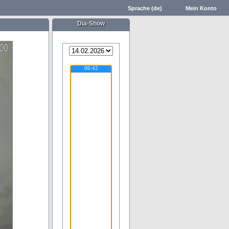
Sprache (de)
Mein Konto
Dia-Show