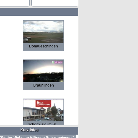
Donaueschingen
Bräunlingen
Schönwald im Sc...
Kurz-Infos
Wetter Webcam Villingen-Schwenningen "