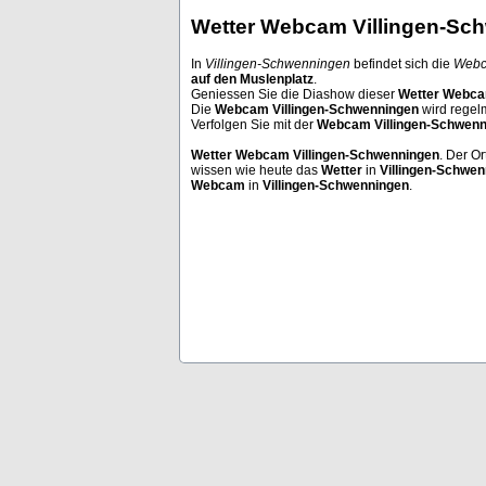
Wetter Webcam Villingen-Sc
In
Villingen-Schwenningen
befindet sich die
Webc
auf den Muslenplatz
.
Puidoux-Gare
Davos
Geniessen Sie die Diashow dieser
Wetter Webc
Die
Webcam Villingen-Schwenningen
wird regelm
Verfolgen Sie mit der
Webcam Villingen-Schwen
Wetter
Webcam
Villingen-Schwenningen
. Der Or
wissen wie heute das
Wetter
in
Villingen-Schwe
Webcam
in
Villingen-Schwenningen
.