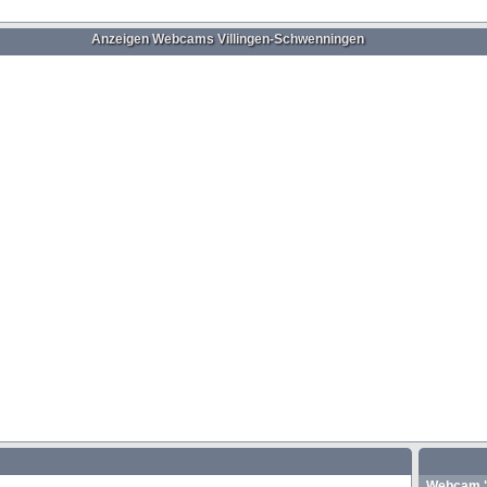
Anzeigen Webcams Villingen-Schwenningen
Webcam "