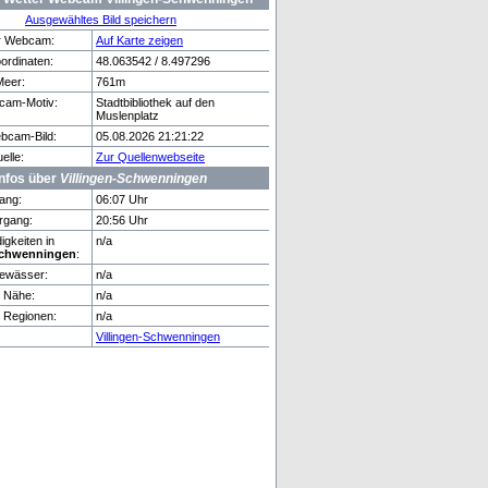
Ausgewähltes Bild speichern
er Webcam:
Auf Karte zeigen
rdinaten:
48.063542 / 8.497296
Meer:
761m
Andermatt
cam-Motiv:
Stadtbibliothek auf den
Muslenplatz
bcam-Bild:
05.08.2026 21:21:22
lle:
Zur Quellenwebseite
Infos über
Villingen-Schwenningen
ang:
06:07 Uhr
rgang:
20:56 Uhr
gkeiten in
n/a
Schwenningen
:
ewässer:
n/a
r Nähe:
n/a
e Regionen:
n/a
Villingen-Schwenningen