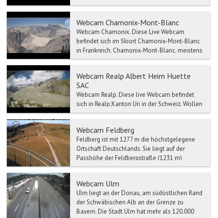
Mittelalter war der Ort bedeutsamer als das
heute sehr bekannte ...
Webcam Chamonix-Mont-Blanc
Webcam Chamonix. Diese Live Webcam
befindet sich im Skiort Chamonix-Mont-Blanc
in Frankreich. Chamonix-Mont-Blanc, meistens
kurz Cham...
Webcam Realp Albert Heim Huette
SAC
Webcam Realp. Diese live Webcam befindet
sich in Realp,Kanton Uri in der Schweiz. Wollen
Sie wissen wie heute das in Realp ist...
Webcam Feldberg
Feldberg ist mit 1277 m die höchstgelegene
Ortschaft Deutschlands. Sie liegt auf der
Passhöhe der Feldbergstraße (1231 m)
zwischen dem Wiesental im...
Webcam Ulm
Ulm liegt an der Donau, am südöstlichen Rand
der Schwäbischen Alb an der Grenze zu
Bayern. Die Stadt Ulm hat mehr als 120.000