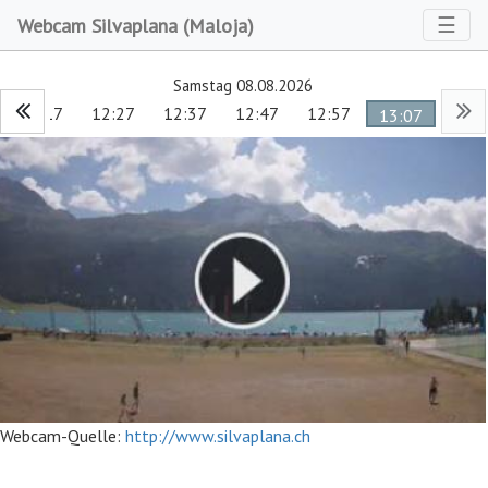
Toggl
☰
Webcam Silvaplana (Maloja)
Samstag 08.08.2026
12:17
12:27
12:37
12:47
12:57
13:07
Webcam-Quelle:
http://www.silvaplana.ch