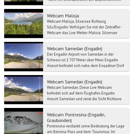
Mauritiuskirche aus der Zeit um 1500. Im
Engadiner Museum St....
Webcam Maloja
Webcam Maloja, Silsersee Richtung
Sils/Engadin: Verfolgen Sie mit der Zeitraffer-
Webcam das Live Wetter-Maloja, Silsersee
Richtung Si...
Webcam Samedan (Engadin)
Der Engadin Airport von Samedan in der
Schweiz ist 1'707 Meter über Meer. Engadin
Airport befindet sich nahe dem Engadiner Dorf
Samedan, rund 5 Km...
Webcam Samedan (Engadin)
Webcam Samedan. Diese Live Webcam
befindet sich auf dem Flughafen Engadin
Airport Samedan und zeigt die Sicht Richtung
Osten. Der Eng...
Webcam Pontresina (Engadin,
Graubünden)
Pontresina verdankt seine Bedeutung der Lage
am Bernina-Pass und dem Tourismus. Im