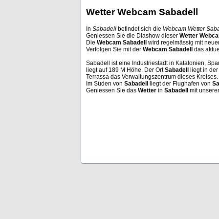
Wetter Webcam Sabadell
In
Sabadell
befindet sich die
Webcam Wetter Sab
Geniessen Sie die Diashow dieser
Wetter Webc
St. Moritz
Praha
Die
Webcam Sabadell
wird regelmässig mit neuen 
Verfolgen Sie mit der
Webcam Sabadell
das aktu
Sabadell ist eine Industriestadt in Katalonien, S
liegt auf 189 M Höhe. Der Ort
Sabadell
liegt in de
Terrassa das Verwaltungszentrum dieses Kreises.
Im Süden von
Sabadell
liegt der Flughafen von
Sa
Geniessen Sie das
Wetter
in
Sabadell
mit unser