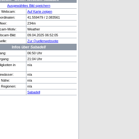
Ausgewähltes Bild speichern
er Webcam:
Auf Karte zeigen
rdinaten:
41.559479 / 2.083561
Meer:
234m
men
Kopenhagen
cam-Motiv:
Weather
bcam-Bild:
09.04.2025 06:52:05
lle:
Zur Quellenwebseite
Infos über
Sabadell
ang:
06:50 Uhr
rgang:
21:04 Uhr
gkeiten in
n/a
ewässer:
n/a
r Nähe:
n/a
e Regionen:
n/a
Sabadell