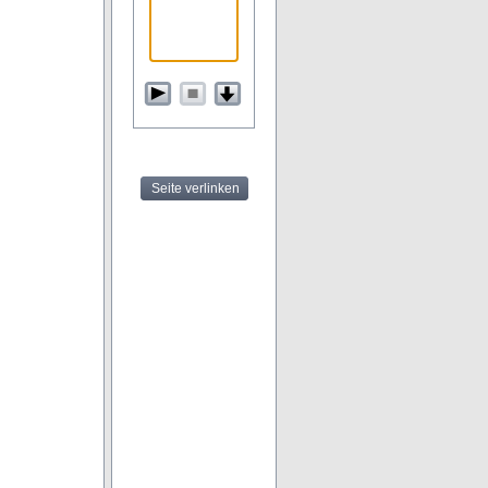
Seite verlinken