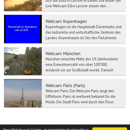
sich auf Elba in Lacone in Italien. Die Bilder der
Live Webcam Elba Lacone zeigen den ...
Webcam Kopenhagen
Kopenhagen ist die Hauptstadt Dänemarks und
das kulturelle und wirtschaftliche Zentrum des
Landes. Kopenhagen ist Sitz des Parlaments
und der Regie...
Webcam München
München erreichte Mitte des 19. Jahrhunderts
eine Einwohnerzahl von über 100'000,
wodurch sie zur Großstadt wurde. Danach
stieg die Einwohnerzahl w...
Webcam Paris (Paris)
Webcam Paris. Die Webcam Paris zeigt den
Eiffelturm. Paris ist weltweit bekannt für die
Mode. Die Stadt Paris wird durch den Fluss
Se...
Diese Website nutzt Cookies, um bestmögliche Funktionalität zu