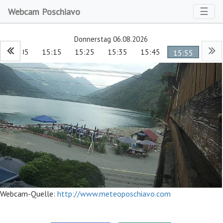
Toggl
☰
Webcam Poschiavo
Donnerstag 06.08.2026
15:05
15:15
15:25
15:35
15:45
15:55
Webcam-Quelle:
http://www.meteoposchiavo.com