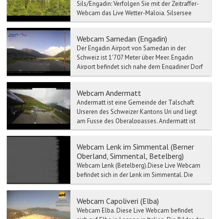
Sils/Engadin: Verfolgen Sie mit der Zeitraffer-
Webcam das Live Wetter-Maloja, Silsersee
Richtung Si...
Webcam Samedan (Engadin)
Der Engadin Airport von Samedan in der
Schweiz ist 1'707 Meter über Meer. Engadin
Airport befindet sich nahe dem Engadiner Dorf
Samedan, rund 5 Km...
Webcam Andermatt
Andermatt ist eine Gemeinde der Talschaft
Urseren des Schweizer Kantons Uri und liegt
am Fusse des Oberalppasses. Andermatt ist
Hauptort des Ursere...
Webcam Lenk im Simmental (Berner
Oberland, Simmental, Betelberg)
Webcam Lenk (Betelberg).Diese Live Webcam
befindet sich in der Lenk im Simmental. Die
Lenk ist die höchst gelegene Gemeinde im
Simmen...
Webcam Capoliveri (Elba)
Webcam Elba. Diese Live Webcam befindet