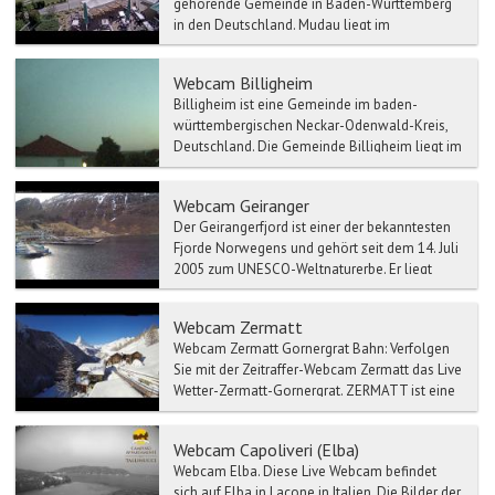
gehörende Gemeinde in Baden-Württemberg
in den Deutschland. Mudau liegt im
südöstlichen Odenwald zwischen ...
Webcam Billigheim
Billigheim ist eine Gemeinde im baden-
württembergischen Neckar-Odenwald-Kreis,
Deutschland. Die Gemeinde Billigheim liegt im
Bauland am Rande des O...
Webcam Geiranger
Der Geirangerfjord ist einer der bekanntesten
Fjorde Norwegens und gehört seit dem 14. Juli
2005 zum UNESCO-Weltnaturerbe. Er liegt
etwa 200 km nor...
Webcam Zermatt
Webcam Zermatt Gornergrat Bahn: Verfolgen
Sie mit der Zeitraffer-Webcam Zermatt das Live
Wetter-Zermatt-Gornergrat. ZERMATT ist eine
...
Webcam Capoliveri (Elba)
Webcam Elba. Diese Live Webcam befindet
sich auf Elba in Lacone in Italien. Die Bilder der