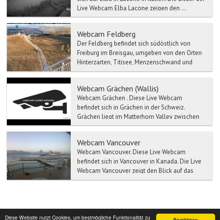
Live Webcam Elba Lacone zeigen den ...
Webcam Feldberg
Der Feldberg befindet sich südöstlich von
Freiburg im Breisgau, umgeben von den Orten
Hinterzarten, Titisee, Menzenschwand und
Bernau und Todtnau. ...
Webcam Grächen (Wallis)
Webcam Grächen . Diese Live Webcam
befindet sich in Grächen in der Schweiz.
Grächen liegt im Matterhorn Valley zwischen
Zermatt und S...
Webcam Vancouver
Webcam Vancouver. Diese Live Webcam
befindet sich in Vancouver in Kanada. Die Live
Webcam Vancouver zeigt den Blick auf das
En...
Diese Website nutzt Cookies, um bestmögliche Funktionalität zu
Bestätigen