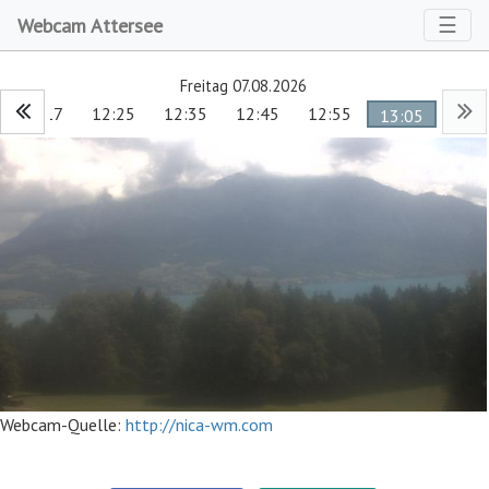
Toggl
☰
Webcam Attersee
Freitag 07.08.2026
12:17
12:25
12:35
12:45
12:55
13:05
Webcam-Quelle:
http://nica-wm.com