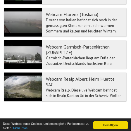
Rinderbergbahn die längste ihrer Art in Europa.
Sie wurde 1987...
Webcam Florenz (Toskana)
Florenz von Italien befindet sich noch in der
gemässigten Klimazone mit sehr warmen
Sommern und kalten und feuchten Wintern.
Aufgrund seiner Lage u...
Webcam Garmisch-Partenkirchen
(ZUGSPITZE)
Garmisch-Partenkirchen liegt am Fuße der
Zugspitze, Deutschlands höchstem Berg
(2.962 m) und ist einer der bedeutendsten
heilklimatischen Kurorte d...
Webcam Realp Albert Heim Huette
SAC
Webcam Realp. Diese live Webcam befindet
sich in Realp,Kanton Uri in der Schweiz. Wollen
Sie wissen wie heute das in Realp ist...
Diese Website nutzt Cookies, um bestmögliche Funktionalität zu
Bestätigen
bieten.
Mehr Infos