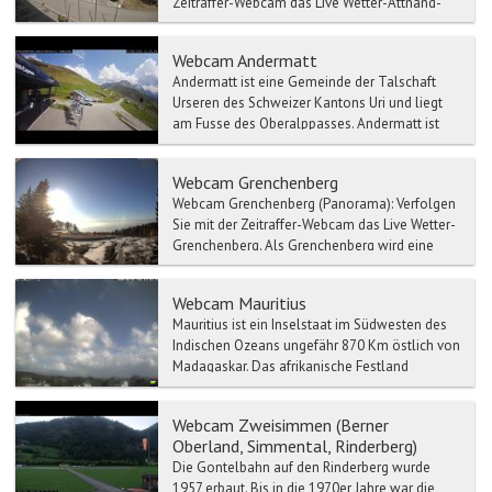
Zeitraffer-Webcam das Live Wetter-Attnang-
Puchh...
Webcam Andermatt
Andermatt ist eine Gemeinde der Talschaft
Urseren des Schweizer Kantons Uri und liegt
am Fusse des Oberalppasses. Andermatt ist
Hauptort des Ursere...
Webcam Grenchenberg
Webcam Grenchenberg (Panorama): Verfolgen
Sie mit der Zeitraffer-Webcam das Live Wetter-
Grenchenberg. Als Grenchenberg wird eine
Hoch...
Webcam Mauritius
Mauritius ist ein Inselstaat im Südwesten des
Indischen Ozeans ungefähr 870 Km östlich von
Madagaskar. Das afrikanische Festland
befindet sich etwa...
Webcam Zweisimmen (Berner
Oberland, Simmental, Rinderberg)
Die Gontelbahn auf den Rinderberg wurde
1957 erbaut. Bis in die 1970er Jahre war die