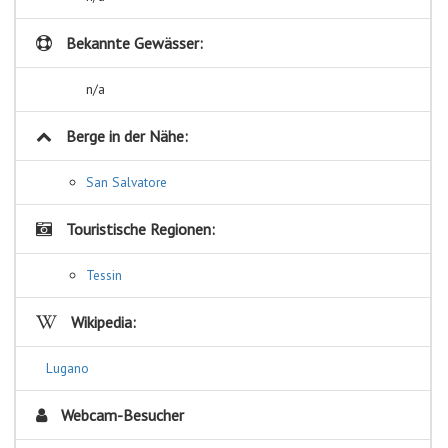
Bekannte Gewässer:
n/a
Berge in der Nähe:
San Salvatore
Touristische Regionen:
Tessin
Wikipedia:
Lugano
Webcam-Besucher