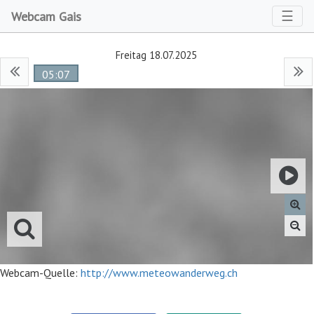
Toggl
☰
Webcam Gais
Freitag 18.07.2025
05:07
Webcam-Quelle:
http://www.meteowanderweg.ch