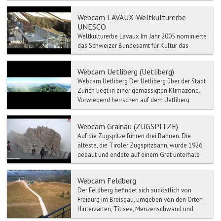
Webcam LAVAUX-Weltkulturerbe
UNESCO
Weltkulturerbe Lavaux Im Jahr 2005 nominierte
das Schweizer Bundesamt für Kultur das
Lavaux als UNESCO-Welterbe. Das
International Council on Monu...
Webcam Uetliberg (Uetliberg)
Webcam Uetliberg Der Uetliberg über der Stadt
Zürich liegt in einer gemässigten Klimazone.
Vorwiegend herrschen auf dem Uetliberg
Winde aus...
Webcam Grainau (ZUGSPITZE)
Auf die Zugspitze führen drei Bahnen. Die
älteste, die Tiroler Zugspitzbahn, wurde 1926
gebaut und endete auf einem Grat unterhalb
des Gipfels, bev...
Webcam Feldberg
Der Feldberg befindet sich südöstlich von
Freiburg im Breisgau, umgeben von den Orten
Hinterzarten, Titisee, Menzenschwand und
Bernau und Todtnau. ...