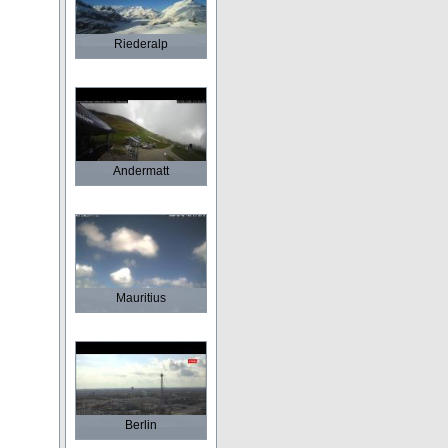
Riederalp
Andermatt
Mauritius
Berlin