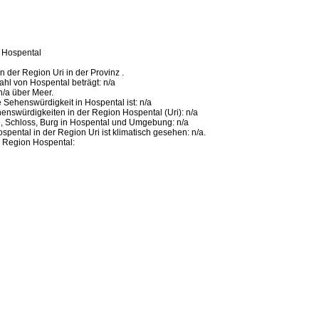
 Hospental
in der Region Uri in der Provinz .
hl von Hospental beträgt: n/a
n/a über Meer.
 Sehenswürdigkeit in Hospental ist: n/a
henswürdigkeiten in der Region Hospental (Uri): n/a
e, Schloss, Burg in Hospental und Umgebung: n/a
spental in der Region Uri ist klimatisch gesehen: n/a.
 Region Hospental: