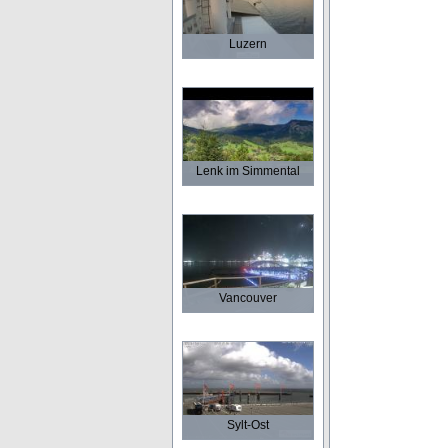
Luzern
Lenk im Simmental
Vancouver
Sylt-Ost