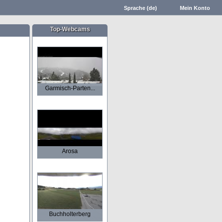
Sprache (de)
Mein Konto
Top-Webcams
Garmisch-Parten...
Arosa
Buchholterberg