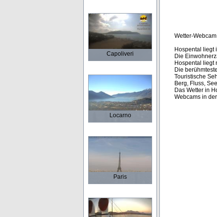
Wetter-Webcam
Hospental liegt 
Capoliveri
Die Einwohnerza
Hospental liegt 
Die berühmteste
Touristische Se
Berg, Fluss, Se
Das Wetter in Ho
Webcams in der
Locarno
Paris