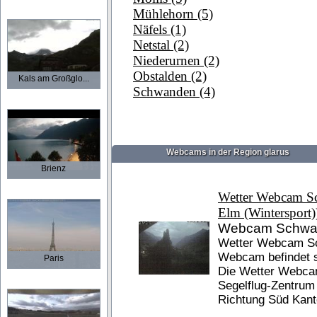
Mühlehorn (5)
Näfels (1)
Netstal (2)
Niederurnen (2)
Obstalden (2)
Kals am Großglo...
Schwanden (4)
Webcams in der Region glarus
Brienz
Wetter Webcam Sc
Elm (Wintersport)
Webcam Schwa
Wetter Webcam Sc
Webcam befindet s
Paris
Die Wetter Webca
Segelflug-Zentrum 
Richtung Süd Kant