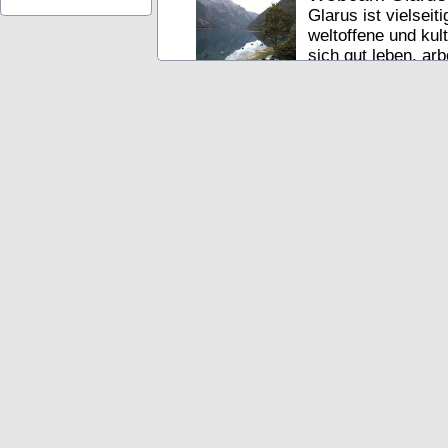
Glarus ist vielseit
weltoffene und kul
sich gut leben, arb
nur eine Auto- und
und liegt am Fusse
Wetter Webcam M
Webcam Mühle
Wetter Webcam Müh
mit der Zeitraffer
Muehlehorn. Die W
Liechtenstein (www
Clubgelände des S
Wetter Webcam Nä
Webcam Näfels
Näfels ist eine e
Glarus. Der Ort Nä
Km südöstlich von
moderne Infrastruk