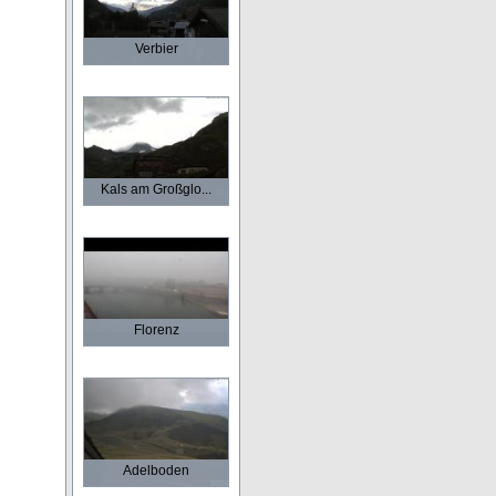
Verbier
Kals am Großglo...
Florenz
Adelboden