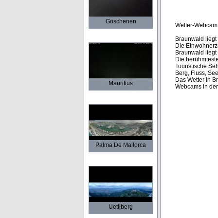
Göschenen
Wetter-Webcam
Braunwald liegt 
Die Einwohnerza
Braunwald liegt
Die berühmteste
Touristische Se
Berg, Fluss, Se
Das Wetter in Br
Mauritius
Webcams in der
Palma De Mallorca
Uetliberg