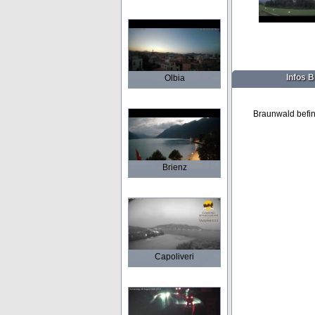
Infos 
Olbia
Braunwald befin
Brienz
Capoliveri