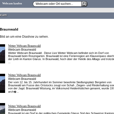
Webcam kaufen
bcam
Braunwald
 Bild an um eine Diashow zu sehen.
Wetter Webcam Braunwald
Webcam Braunwald
Wetter Webcam Braunwald . Diese Live Wetter Webcam befindet sich im Dorf von
Braunwald beim Rosengarten. Braunwald ist eine Ferienregion am Klausenpass oberh
der Linth im Kanton Glarus. In Braunwald, hoch über der Hektik des Alltags und trotz
...
Wetter Webcam Braunwald
Webcam Braunwald
Der vom 12. bis 15. Jahrhundert im Sommer bewohnte Siedlungsplatz Bergeten von
Braunwald am Fusse des Ortstocks zeugt von Schaf-, Ziegen- und Rinderhaltung so
von der Jagd. Braunwald Wüstung, im Volksmund Heidenhüttchen genannt, wurde 19
arch�...
Wetter Webcam Braunwald
Webcam Braunwald
Braunwald ist ein Dorf in der politischen Gemeinde Glarus Süd des Schweizer Kanton