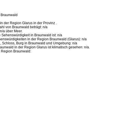
 Braunwald
in der Region Glarus in der Provinz .
hl von Braunwald beträgt: n/a
 n/a über Meer.
 Sehenswürdigkeit in Braunwald ist: n/a
henswürdigkeiten in der Region Braunwald (Glarus): n/a
e, Schloss, Burg in Braunwald und Umgebung: n/a
aunwald in der Region Glarus ist klimatisch gesehen: n/a.
 Region Braunwald: