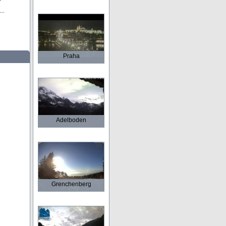
..
Praha
Adelboden
Grenchenberg