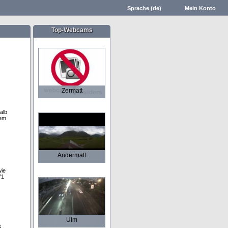
Sprache (de)
Mein Konto
Top-Webcams
Zermatt
alb
dem
Andermatt
wie
71
Ulm
s