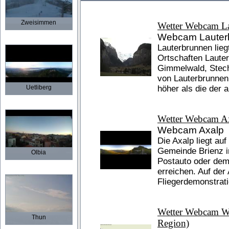
Zweisimmen
Wetter Webcam La
Webcam Lauter
Lauterbrunnen lieg
Ortschaften Laute
Gimmelwald, Stech
von Lauterbrunnen 
Uetliberg
höher als die der 
Wetter Webcam Ax
Webcam Axalp
Die Axalp liegt au
Gemeinde Brienz im
Olbia
Postauto oder dem
erreichen. Auf der
Fliegerdemonstratio
Wetter Webcam We
Thun
Region)