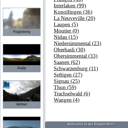
Interlaken (99)
Konolfingen (36)
La Neuveville (20)
Laupen (5)
Moutier (0)
Riggisberg
Nidau (15)
Niedersimmental (23)
Oberhasli (30)
Obersimmental (33)
Saanen (62)
Schwarzenburg (11)
Axalp
Seftigen (27)
Signau (25)
Thun (59)
Trachselwald (6)
Wangen (4)
Verbier
Webcams in der Region Bern