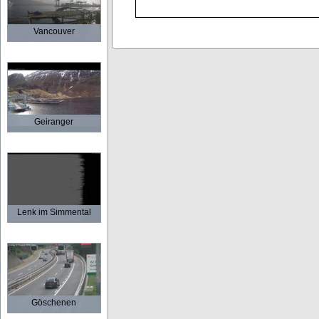
Vancouver
Geiranger
Lenk im Simmental
Göschenen