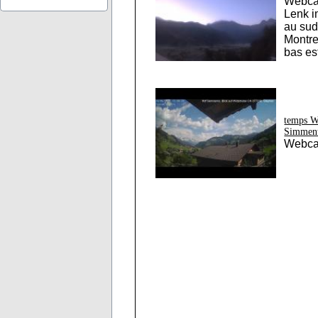
Webca
Lenk i
au sud
Montre
bas es
temps W
Simment
Webca