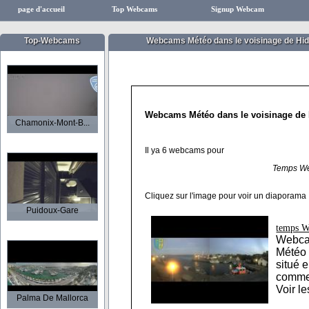
page d'accueil
Top Webcams
Signup Webcam
Top-Webcams
Webcams Météo dans le voisinage de Hi
Webcams Météo dans le voisinage de
Chamonix-Mont-B...
Il ya 6 webcams pour
Temps W
Cliquez sur l'image pour voir un diaporama
Puidoux-Gare
temps W
Webca
Météo 
situé 
commen
Voir l
Palma De Mallorca