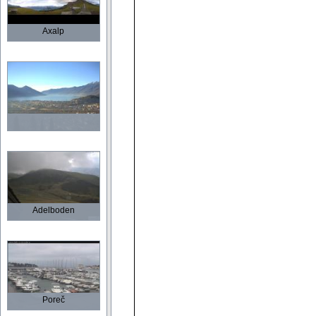
Axalp
Adelboden
Poreč