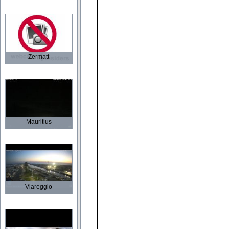
Zermatt
Mauritius
Viareggio