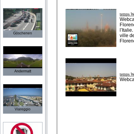
temps W
Webca
Floren
l'Itali
Göschenen
ville 
Floren
Andermatt
temps W
Webca
Viareggio