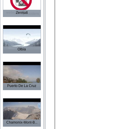
Zermatt
Olbia
Puerto De La Cruz
Chamonix-Mont-B...