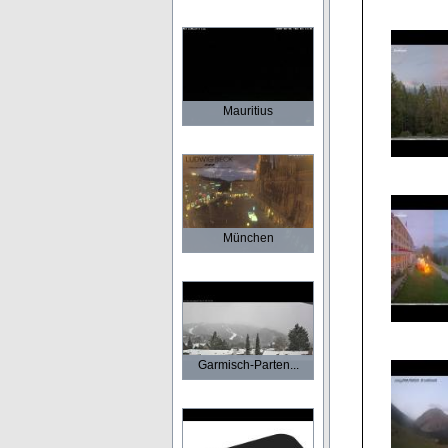
Mauritius
München
Garmisch-Parten...