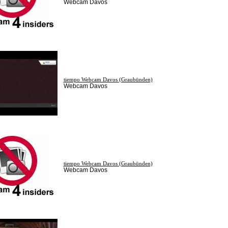
Webcam Davos
tiempo Webcam Davos (Graubünden)
Webcam Davos
tiempo Webcam Davos (Graubünden)
Webcam Davos