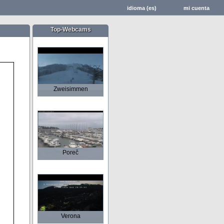
idioma (es)
mi cuenta
Top-Webcams
Zweisimmen
Poreč
Verona