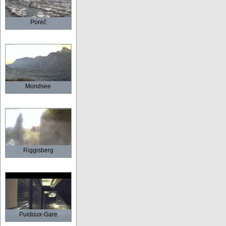
Poreč
Mondsee
Riggisberg
Puidoux-Gare