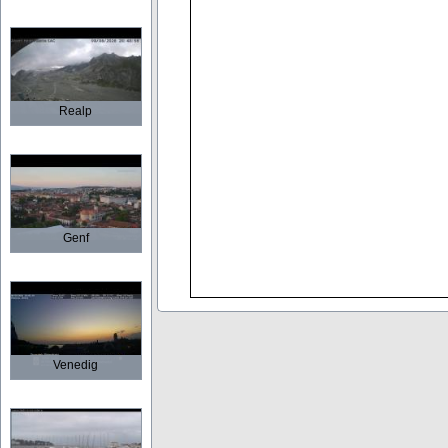
Realp
Genf
Venedig