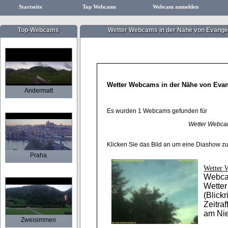
Startseite
Top Webcams
Webcam anmelden
Top-Webcams
Wetter Webcams in der Nähe von Evange
Wetter Webcams in der Nähe von Evan
Andermatt
Es wurden 1 Webcams gefunden für
Wetter Webca
Klicken Sie das Bild an um eine Diashow z
Praha
Wetter 
Webca
Wetter
(Blick
Zeitra
am Nie
Zweisimmen