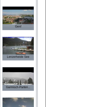
Genf
Lenzerheide See
Garmisch-Parten...