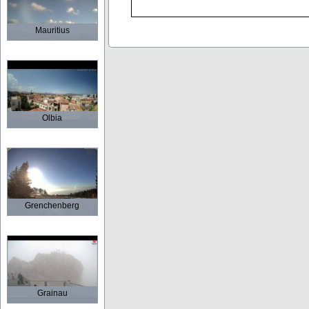
Mauritius
Olbia
Grenchenberg
Grainau