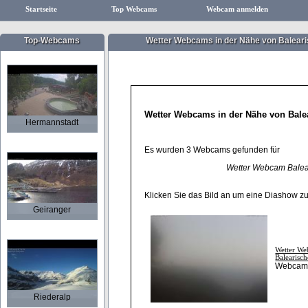
Startseite
Top Webcams
Webcam anmelden
Top-Webcams
Wetter Webcams in der Nähe von Balearis
Wetter Webcams in der Nähe von Balea
Hermannstadt
Es wurden 3 Webcams gefunden für
Wetter Webcam Balear
Klicken Sie das Bild an um eine Diashow z
Geiranger
Wetter We
Balearisch
Webcam 
Riederalp