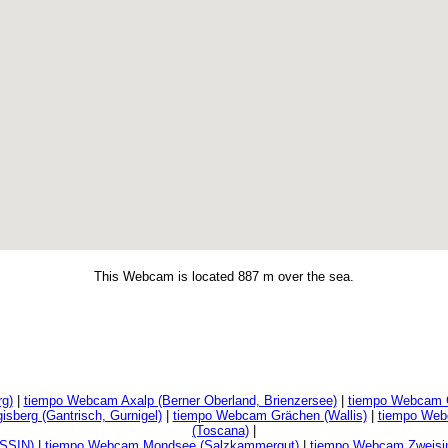
This Webcam is located 887 m over the sea.
g)
|
tiempo Webcam Axalp (Berner Oberland, Brienzersee)
|
tiempo Webcam G
sberg (Gantrisch, Gurnigel)
|
tiempo Webcam Grächen (Wallis)
|
tiempo Web
(Toscana)
|
SSIN)
|
tiempo Webcam Mondsee (Salzkammergut)
|
tiempo Webcam Zweisim