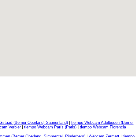
staad (Berner Oberland, Saanenland)
|
tiempo Webcam Adelboden (Berner
cam Verbier
|
tiempo Webcam París (Paris)
|
tiempo Webcam Florencia
men (Berner Oberland, Simmental, Rinderberg)
|
Webcam Zermatt
|
tiempo