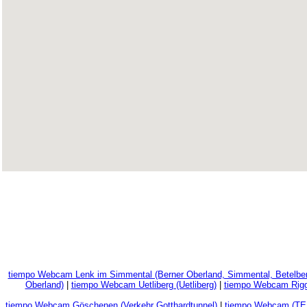
tiempo Webcam Lenk im Simmental (Berner Oberland, Simmental, Betelber
Oberland)
|
tiempo Webcam Uetliberg (Uetliberg)
|
tiempo Webcam Riggi
tiempo Webcam Göschenen (Verkehr Gotthardtunnel)
|
tiempo Webcam (TE