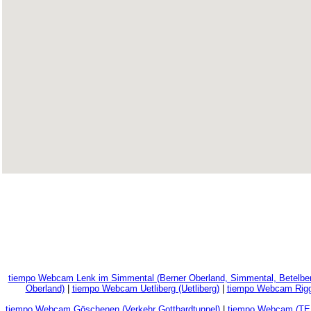
tiempo Webcam Lenk im Simmental (Berner Oberland, Simmental, Betelber
Oberland)
|
tiempo Webcam Uetliberg (Uetliberg)
|
tiempo Webcam Riggi
tiempo Webcam Göschenen (Verkehr Gotthardtunnel)
|
tiempo Webcam (TE