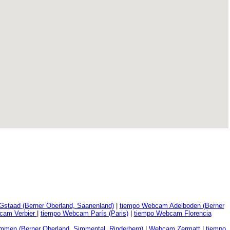
staad (Berner Oberland, Saanenland)
|
tiempo Webcam Adelboden (Berner
cam Verbier
|
tiempo Webcam París (Paris)
|
tiempo Webcam Florencia
men (Berner Oberland, Simmental, Rinderberg)
|
Webcam Zermatt
|
tiempo