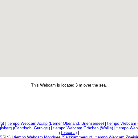
This Webcam is located 3 m over the sea.
g)
|
tiempo Webcam Axalp (Berner Oberland, Brienzersee)
|
tiempo Webcam G
sberg (Gantrisch, Gurnigel)
|
tiempo Webcam Grächen (Wallis)
|
tiempo Web
(Toscana)
|
SSIN)
|
tiempo Webcam Mondsee (Salzkammergut)
|
tiempo Webcam Zweisim